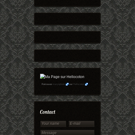
Retrouvez
maryophoto
sur
Hellocoton