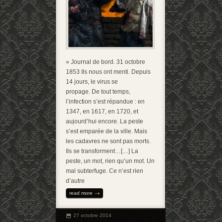
« Journal de bord. 31 octobre
1853 Ils nous ont menti. Depuis
14 jours, le virus se
propage. De tout temps,
l’infection s’est répandue : en
1347, en 1617, en 1720, et
aujourd’hui encore. La peste
s’est emparée de la ville. Mais
les cadavres ne sont pas morts.
Ils se transforment…[…] La
peste, un mot, rien qu’un mot. Un
mal subterfuge. Ce n’est rien
d’autre
read more
27 octobre 2014