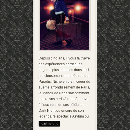
Depuis cinq ans, il vous fait vivre
des expériences horrifiques
toujours plus intenses dans la si
judicieusement nommée rue du
Paradis. Niché en plein coeur du
10ème arrondissement de Paris,
le Manoir de Paris sait comment
mettre vos nerfs à rude épreuve
à l’occasion de ses célèbres
Dark Night ou encore de son
légendaire spectacle Asylum où
read more