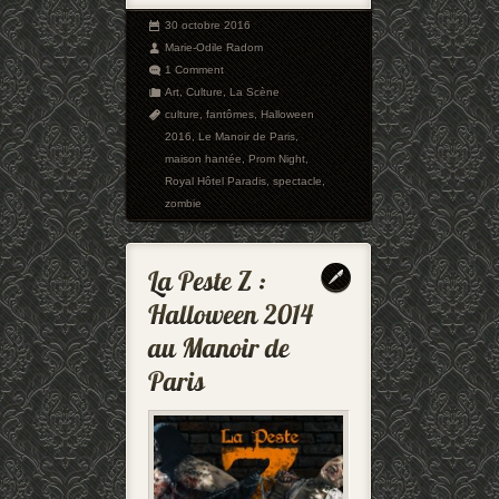
30 octobre 2016
Marie-Odile Radom
1 Comment
Art
,
Culture
,
La Scène
culture
,
fantômes
,
Halloween
2016
,
Le Manoir de Paris
,
maison hantée
,
Prom Night
,
Royal Hôtel Paradis
,
spectacle
,
zombie