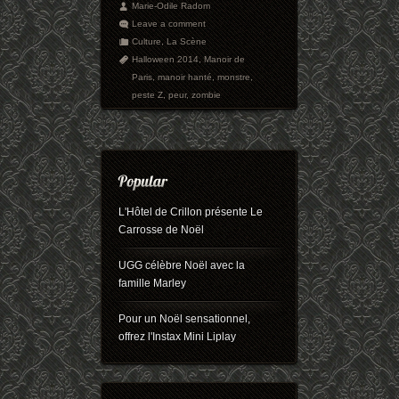
Marie-Odile Radom
Leave a comment
Culture
,
La Scène
Halloween 2014
,
Manoir de
Paris
,
manoir hanté
,
monstre
,
peste Z
,
peur
,
zombie
L'Hôtel de Crillon présente Le
Carrosse de Noël
UGG célèbre Noël avec la
famille Marley
Pour un Noël sensationnel,
offrez l'Instax Mini Liplay