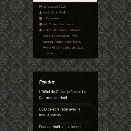
30 octobre 2016
Marie-Odile Radom
1 Comment
Art
,
Culture
,
La Scène
culture
,
fantômes
,
Halloween
2016
,
Le Manoir de Paris
,
maison hantée
,
Prom Night
,
Royal Hôtel Paradis
,
spectacle
,
zombie
L'Hôtel de Crillon présente Le
Carrosse de Noël
UGG célèbre Noël avec la
famille Marley
Pour un Noël sensationnel,