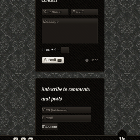
three + 6 =
Submit
Clear