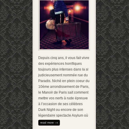
Depuis cinq ans, il vous fait vivre
des expériences horrifiques
toujours plus intenses dans la si
judicieusement nommée rue du
Paradis. Niché en plein coeur du
10ème arrondissement de Paris,
le Manoir de Paris sait comment
mettre vos nerfs à rude épreuve
à l’occasion de ses célèbres
Dark Night ou encore de son
légendaire spectacle Asylum où
read more