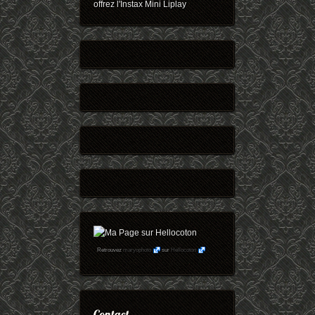
offrez l'Instax Mini Liplay
Retrouvez
maryophoto
sur
Hellocoton