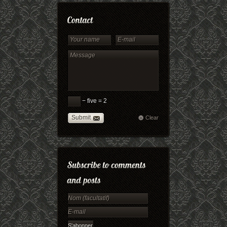
− five = 2
Submit
Clear