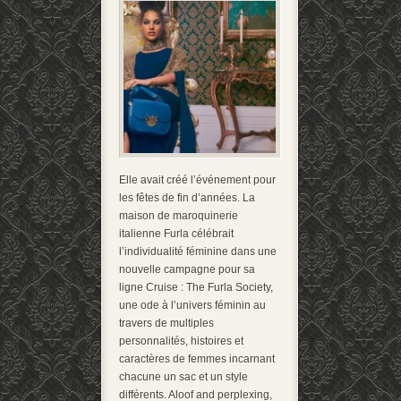
Elle avait créé l’événement pour
les fêtes de fin d’années. La
maison de maroquinerie
italienne Furla célébrait
l’individualité féminine dans une
nouvelle campagne pour sa
ligne Cruise : The Furla Society,
une ode à l’univers féminin au
travers de multiples
personnalités, histoires et
caractères de femmes incarnant
chacune un sac et un style
différents. Aloof and perplexing,