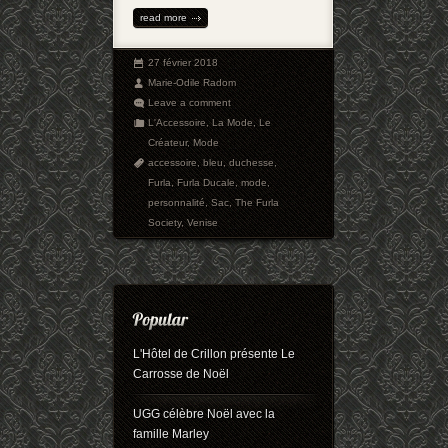
read more
27 février 2018
Marie-Odile Radom
Leave a comment
L'Accessoire
,
La Mode
,
Le
Créateur
,
Mode
accessoire
,
bleu
,
duchesse
,
Furla
,
Furla Ducale
,
mode
,
personnalité
,
Sac
,
The Furla
Society
,
Venise
L'Hôtel de Crillon présente Le
Carrosse de Noël
UGG célèbre Noël avec la
famille Marley