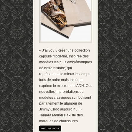
« J’ai voulu créer une collection
capsule moderne, inspirée des
modèles les plus emblématiques
de notre histoire, qui
représentent le mieux les temps
forts de notre maison et qui
exprime le mieux notre ADN. Ces
nouvelles interprétations de
modèles classiques symbolisent
parfaitement le glamour de
Jimmy Choo aujourd’hui. »
Tamara Mellon Il existe des
marques de chaussures
read more