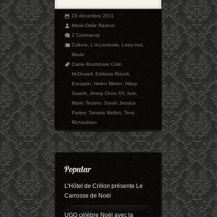
23 décembre 2011
Marie-Odile Radom
2 Comments
Culture
,
L'Accessoire
,
Lisez-moi
,
Mode
Carrie Bradshaw
,
Colin
McDowell
,
Editions Rizzoli
,
Escarpin
,
Helen Mirren
,
Hilary
Swank
,
Jimmy Choo XV
,
livre
,
Mario Testino
,
Sarah Jessica
Parker
,
Tamara Mellon
,
Terry
Richardson
L'Hôtel de Crillon présente Le
Carrosse de Noël
UGG célèbre Noël avec la