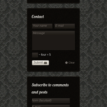
− four = 5
Submit
Clear