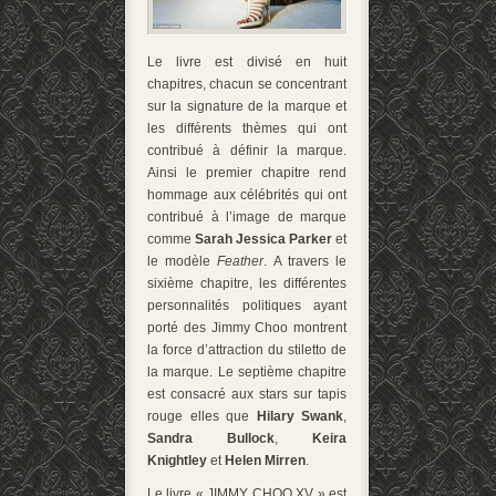
Le livre est divisé en huit
chapitres, chacun se concentrant
sur la signature de la marque et
les différents thèmes qui ont
contribué à définir la marque.
Ainsi le premier chapitre rend
hommage aux célébrités qui ont
contribué à l’image de marque
comme
Sarah Jessica Parker
et
le modèle
Feather
. A travers le
sixième chapitre, les différentes
personnalités politiques ayant
porté des Jimmy Choo montrent
la force d’attraction du stiletto de
la marque. Le septième chapitre
est consacré aux stars sur tapis
rouge elles que
Hilary Swank
,
Sandra Bullock
,
Keira
Knightley
et
Helen Mirren
.
Le livre « JIMMY CHOO XV » est