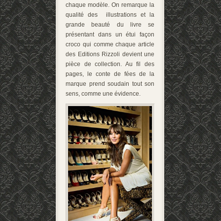
chaque modèle. On remarque la
qualité des illustrations et la
grande beauté du livre se
présentant dans un étui façon
croco qui comme chaque article
des Editions Rizzoli devient une
pièce de collection. Au fil des
pages, le conte de fées de la
marque prend soudain tout son
sens, comme une évidence.