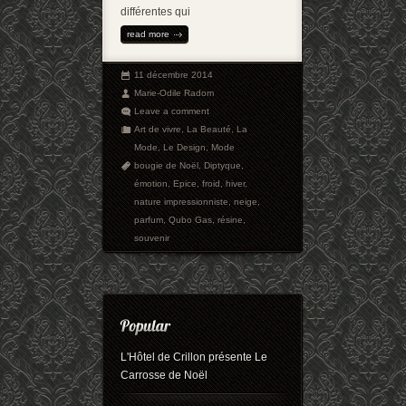
différentes qui
read more
11 décembre 2014
Marie-Odile Radom
Leave a comment
Art de vivre
,
La Beauté
,
La
Mode
,
Le Design
,
Mode
bougie de Noël
,
Diptyque
,
émotion
,
Epice
,
froid
,
hiver
,
nature impressionniste
,
neige
,
parfum
,
Qubo Gas
,
résine
,
souvenir
L'Hôtel de Crillon présente Le
Carrosse de Noël