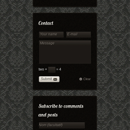
two ×
= 4
Submit
Clear