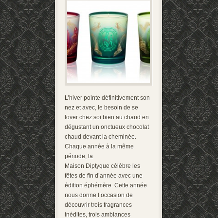
L’hiver pointe définitivement son
nez et avec, le besoin de se
lover chez soi bien au chaud en
dégustant un onctueux chocolat
chaud devant la cheminée.
Chaque année à la même
période, la
Maison Diptyque célèbre les
fêtes de fin d’année avec une
édition éphémère. Cette année
nous donne l’occasion de
découvrir trois fragrances
inédites, trois ambiances