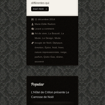
différentes qui
read more
11 décembre 2014
Marie-Odile Radom
Leave a comment
Art de vivre
,
La Beauté
,
La
Mode
,
Le Design
,
Mode
bougie de Noël
,
Diptyque
,
émotion
,
Epice
,
froid
,
hiver
,
nature impressionniste
,
neige
,
parfum
,
Qubo Gas
,
résine
,
souvenir
L'Hôtel de Crillon présente Le
Carrosse de Noël