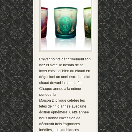
L’hiver pointe définitivement son
nez et avec, le besoin de se
lover chez soi bien au chaud en
dégustant un onctueux chocolat
chaud devant la cheminée.
Chaque année à la même
période, la
Maison Diptyque célèbre les
fêtes de fin d’année avec une
édition éphémère. Cette année
nous donne l’occasion de
découvrir trois fragrances
inédites, trois ambiances