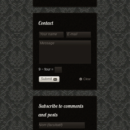
9 − four =
Submit
Clear