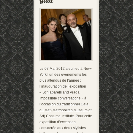
Le 07 Mai 2012 a eu lieu à New-
York l’un des événements les
plus attendus de l’année :
l’inauguration de l’exposition
« Schiaparelli and Prada :
Impossible conversations » à
l’occasion du traditionnel Gala
du Met (Metropolitan Museum of
Art) Costume Institute. Pour cette
exposition d’exception
consacrée aux deux stylistes