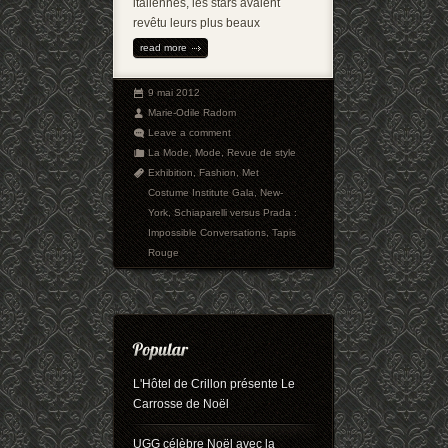
italiennes, les stars avaient
revêtu leurs plus beaux
read more
9 mai 2012
Marie-Odile Radom
Leave a comment
La Mode
,
Mode
,
Revue de style
Exhibition
,
Fashion
,
Met
Costume Institute Gala
,
New-
York
,
Schiaparelli versus Prada :
Impossible Conversations
,
Tapis
Rouge
L'Hôtel de Crillon présente Le
Carrosse de Noël
UGG célèbre Noël avec la