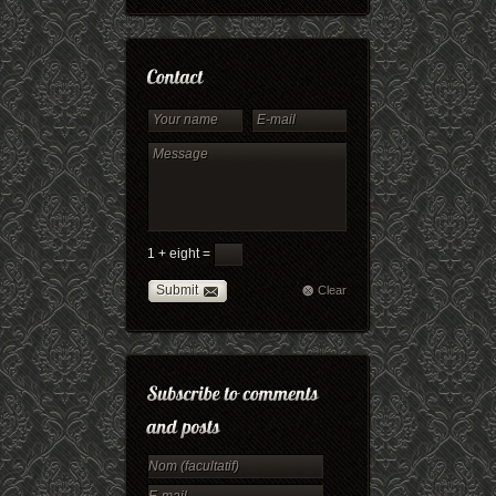
1 + eight =
Submit
Clear