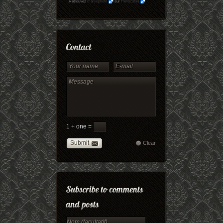
Retrouvez
maryophoto
sur
Hellocoton
1 + one =
Submit
Clear