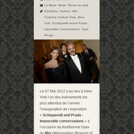
La Mode
,
Mode
,
Revue de style
Exhibition
,
Fashion
,
Met
Costume Institute Gala
,
New-
York
,
Schiaparelli versus Prada :
Impossible Conversations
,
Tapis
Rouge
Le 07 Mai 2012 a eu lieu à New-
York l’un des événements les
plus attendus de l’année :
l’inauguration de l’exposition
«
Schiaparelli and Prada :
Impossible conversations
» à
l’occasion du traditionnel Gala
du
Met
(
Metropolitan Museum of