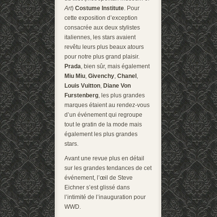
Art
)
Costume Institute
. Pour
cette exposition d’exception
consacrée aux deux stylistes
italiennes, les stars avaient
revêtu leurs plus beaux atours
pour notre plus grand plaisir.
Prada
, bien sûr, mais également
Miu Miu
,
Givenchy
,
Chanel
,
Louis Vuitton
,
Diane Von
Furstenberg
, les plus grandes
marques étaient au rendez-vous
d’un événement qui regroupe
tout le gratin de la mode mais
également les plus grandes
stars.
Avant une revue plus en détail
sur les grandes tendances de cet
événement, l’œil de Steve
Eichner s’est glissé dans
l’intimité de l’inauguration pour
WWD.