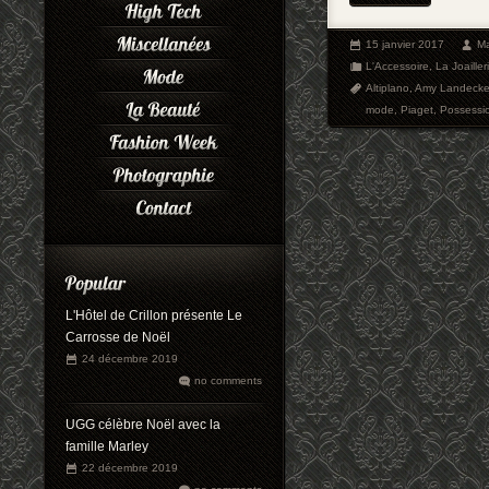
15 janvier 2017
Ma
L'Accessoire
,
La Joailler
Altiplano
,
Amy Landecke
mode
,
Piaget
,
Possessi
L'Hôtel de Crillon présente Le
Carrosse de Noël
24 décembre 2019
no comments
UGG célèbre Noël avec la
famille Marley
22 décembre 2019