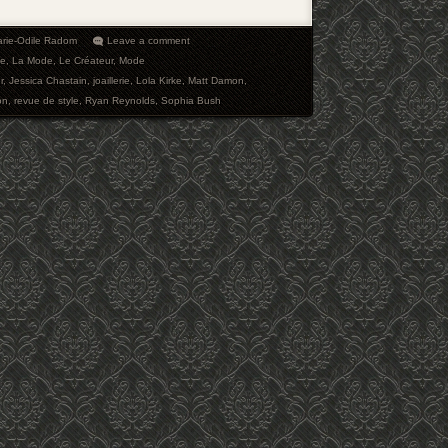
rie-Odile Radom
Leave a comment
ie
,
La Mode
,
Le Créateur
,
Mode
r
,
Jessica Chastain
,
joaillerie
,
Lola Kirke
,
Matt Damon
,
on
,
revue de style
,
Ryan Reynolds
,
Sophia Bush