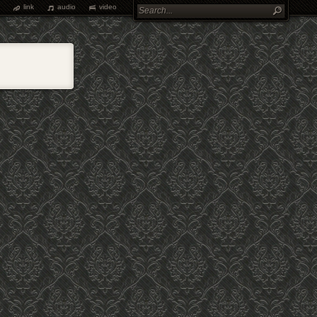
link
audio
video