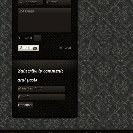
9 − two =
Submit
Clear