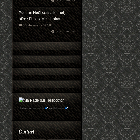
no comments
Pour un Noël sensationnel,
offrez l'Instax Mini Liplay
22 décembre 2019
no comments
Retrouvez
maryophoto
sur
Hellocoton