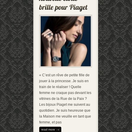
« C’est un rêve de petite fille de
jouer à la princesse. Je suis en
train de le réaliser ! Quelle
femme ne craque pas devant les
vitrines de la Rue de la Paix ?
Les bijoux Piaget me suivent au
quotidien. Je suis heureuse que
la Maison me veuille en tant que
femme, et pas
read more