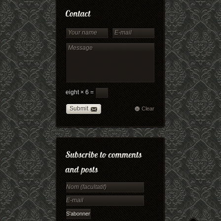
eight × 6 =
Submit
Clear