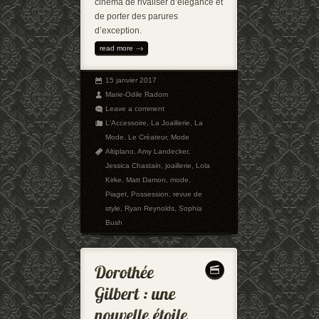
cinéma de rivaliser d’élégance et
de porter des parures
d’exception.
read more
15 janvier 2017
Marie-Odile Radom
Leave a comment
L'Accessoire
,
La Joaillerie
,
La
Mode
,
Le Créateur
,
Mode
Altiplano
,
Amy Landecker
,
Jessica Chastain
,
joaillerie
,
Lola
Kirke
,
Matt Damon
,
mode
,
Piaget
,
Possession
,
revue de
style
,
Ryan Reynolds
,
Sophia
Bush