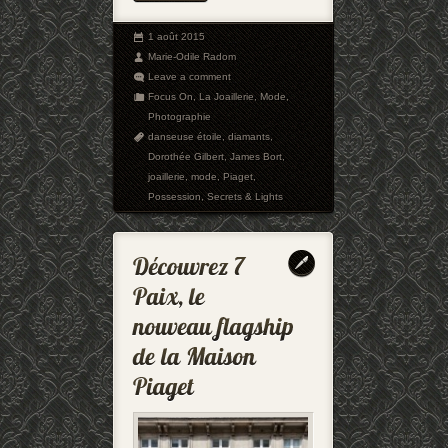
1 août 2015
Marie-Odile Radom
Leave a comment
Focus On
,
La Joaillerie
,
Mode
,
Photographie
danseuse étoile
,
diamants
,
Dorothée Gilbert
,
James Bort
,
joaillerie
,
mode
,
Piaget
,
Possession
,
Secrets & Lights