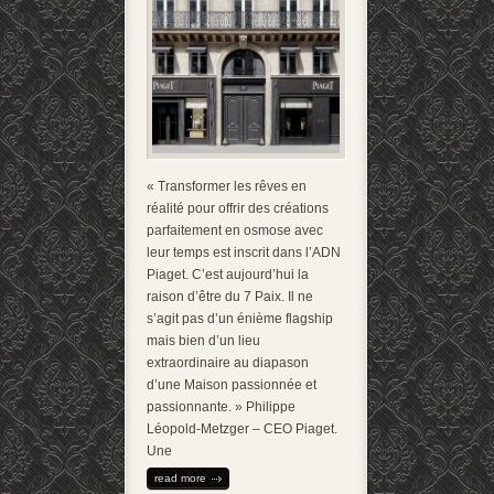
« Transformer les rêves en
réalité pour offrir des créations
parfaitement en osmose avec
leur temps est inscrit dans l’ADN
Piaget. C’est aujourd’hui la
raison d’être du 7 Paix. Il ne
s’agit pas d’un énième flagship
mais bien d’un lieu
extraordinaire au diapason
d’une Maison passionnée et
passionnante. » Philippe
Léopold-Metzger – CEO Piaget.
Une
read more