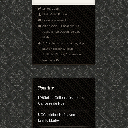
15 mai 2015
Marie-Odile Radom
Leave a comment
Art de vivre
,
L'Horlogerie
,
La
Joaillerie
,
Le Design
,
Le Lieu
,
Mode
7 Paix
,
boutique
,
écrin
,
flagship
,
haute-horlogerie
,
Haute-
Joaillerie
,
Piaget
,
Possession
,
Rue de la Paix
L'Hôtel de Crillon présente Le
Carrosse de Noël
UGG célèbre Noël avec la
famille Marley