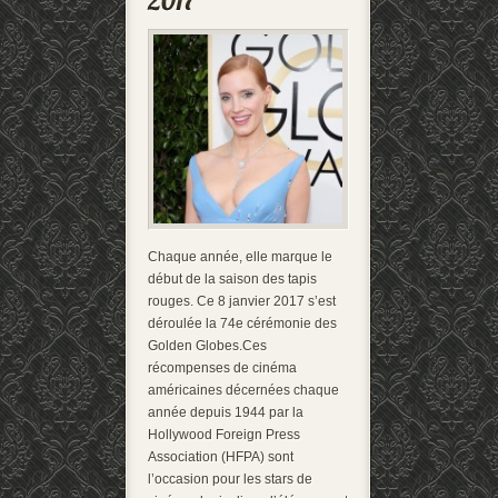
Chaque année, elle marque le
début de la saison des tapis
rouges. Ce 8 janvier 2017 s’est
déroulée la 74e cérémonie des
Golden Globes.Ces
récompenses de cinéma
américaines décernées chaque
année depuis 1944 par la
Hollywood Foreign Press
Association (HFPA) sont
l’occasion pour les stars de