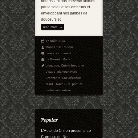
nourrissant nos cheveux abîmés
par le soleil et les embruns et
enveloppant nos jambes de
douceurs et
read more
17 août 2014
Marie-Odile Radom
Leave a comment
La Beauté
,
Mode
bronzage
,
Crème fondante
Visage
,
glamour
,
Huile
Bronzante
,
Lait délicieux
,
NUXE
,
Nuxe Sun
,
parfum
,
protection
,
solaire
L'Hôtel de Crillon présente Le
Carrosse de Noël