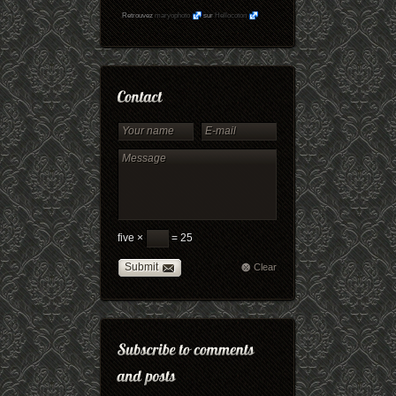
Retrouvez
maryophoto
sur
Hellocoton
five ×
= 25
Submit
Clear