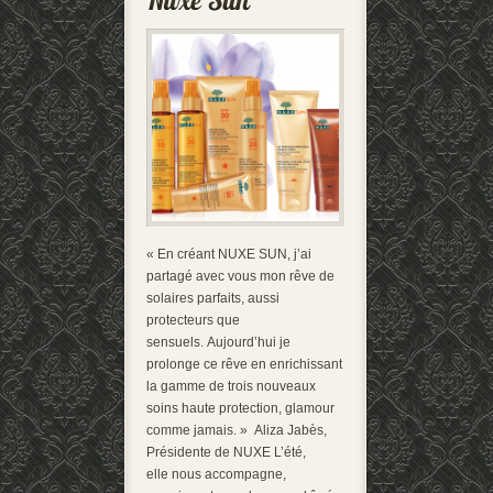
« En créant NUXE SUN, j’ai
partagé avec vous mon rêve de
solaires parfaits, aussi
protecteurs que
sensuels. Aujourd’hui je
prolonge ce rêve en enrichissant
la gamme de trois nouveaux
soins haute protection, glamour
comme jamais. » Aliza Jabès,
Présidente de NUXE L’été,
elle nous accompagne,