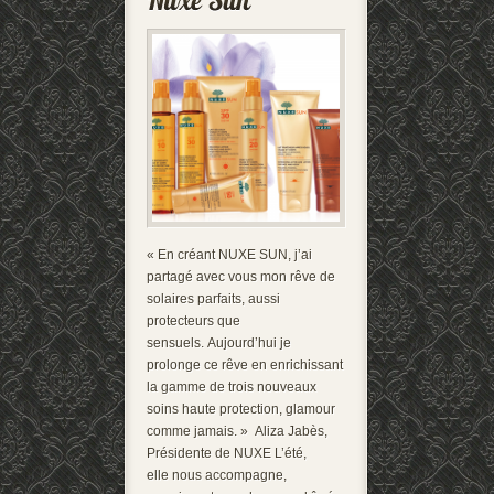
« En créant NUXE SUN, j’ai
partagé avec vous mon rêve de
solaires parfaits, aussi
protecteurs que
sensuels. Aujourd’hui je
prolonge ce rêve en enrichissant
la gamme de trois nouveaux
soins haute protection, glamour
comme jamais. » Aliza Jabès,
Présidente de NUXE L’été,
elle nous accompagne,