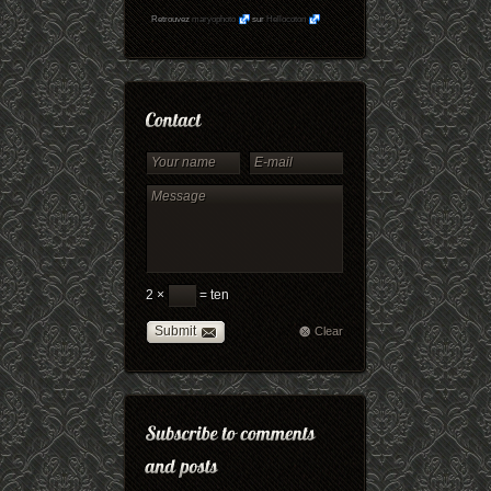
Retrouvez
maryophoto
sur
Hellocoton
2 ×
= ten
Submit
Clear