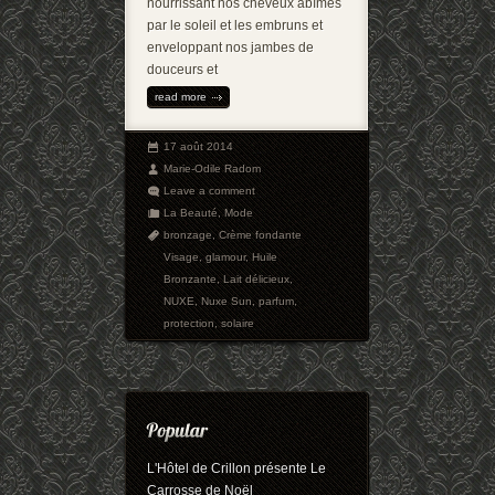
nourrissant nos cheveux abîmés
par le soleil et les embruns et
enveloppant nos jambes de
douceurs et
read more
17 août 2014
Marie-Odile Radom
Leave a comment
La Beauté
,
Mode
bronzage
,
Crème fondante
Visage
,
glamour
,
Huile
Bronzante
,
Lait délicieux
,
NUXE
,
Nuxe Sun
,
parfum
,
protection
,
solaire
L'Hôtel de Crillon présente Le
Carrosse de Noël