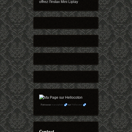
offrez l'Instax Mini Liplay
Retrouvez
maryophoto
sur
Hellocoton