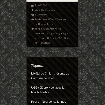
4 mai 2014
Marie-Odile Radom
1 Comment
Art de vivre
,
Hôtel d'Exception
,
Le Design
,
Le Lieu
design
,
Elegancia hotels
,
exception
,
Happy Design
,
high
tech
,
Hôtel O
,
Lumix GM1
,
Ora-
Ïto
,
Panasonic
L'Hôtel de Crillon présente Le
Carrosse de Noël
UGG célèbre Noël avec la
famille Marley
Pour un Noël sensationnel,