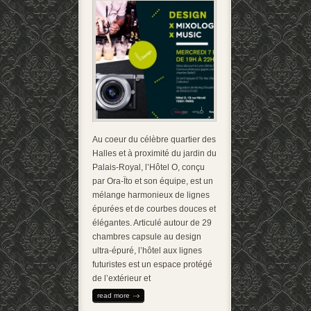
Au coeur du célèbre quartier des
Halles et à proximité du jardin du
Palais-Royal, l’Hôtel O, conçu
par Ora-Ïto et son équipe, est un
mélange harmonieux de lignes
épurées et de courbes douces et
élégantes. Articulé autour de 29
chambres capsule au design
ultra-épuré, l’hôtel aux lignes
futuristes est un espace protégé
de l’extérieur et
read more