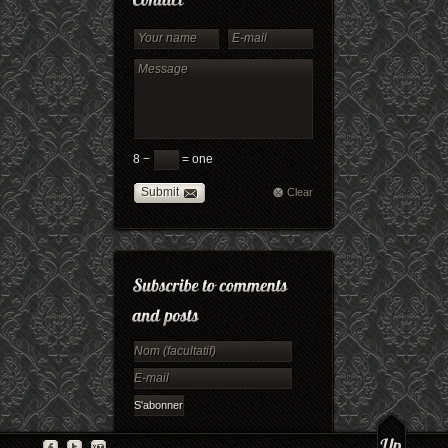
8 −
= one
Submit
Clear