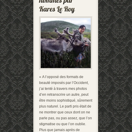
« A l’opposé des formats de
beauté imposés par l’Occident,
j’ai tenté à travers mes photos
d’en retranscrire un autre, peut
être moins sophistiqué, sûrement
plus naturel. Le parti pris était de
ne montrer que ceux dont on ne
parle pas, ou pas assez, que l’on
stigmatise ou que l’on oublie.
Plus que jamais après de