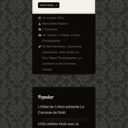
read more
14 octobre 2011
Marie-Odile Radom
1 Comment
Art
,
Culture
,
L'Artiste
,
L'Expo
,
Photographie
56 000 kilomètres
,
Cachemire
,
humanisme
,
Inde
,
Kares Le
Roy
,
Népal
,
Photographie
,
un
continent et des hommes
,
voyage
L'Hôtel de Crillon présente Le
Carrosse de Noël
UGG célèbre Noël avec la