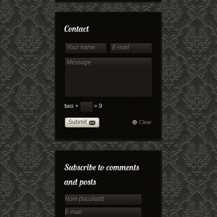
two +
= 9
Submit
Clear