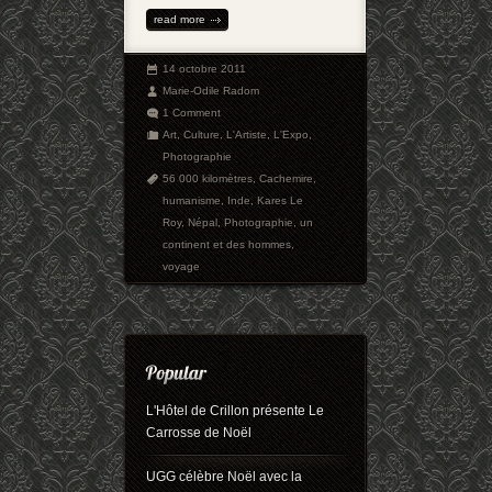
read more
14 octobre 2011
Marie-Odile Radom
1 Comment
Art
,
Culture
,
L'Artiste
,
L'Expo
,
Photographie
56 000 kilomètres
,
Cachemire
,
humanisme
,
Inde
,
Kares Le
Roy
,
Népal
,
Photographie
,
un
continent et des hommes
,
voyage
L'Hôtel de Crillon présente Le
Carrosse de Noël
UGG célèbre Noël avec la