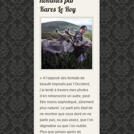
« A l’opposé des formats de
beauté imposés par l’Occident,
j’ai tenté à travers mes photos
d’en retranscrire un autre, peut
être moins sophistiqué, sûrement
plus naturel. Le parti pris était de
ne montrer que ceux dont on ne
parle pas, ou pas assez, que l’on
stigmatise ou que l’on oublie.
Plus que jamais après de