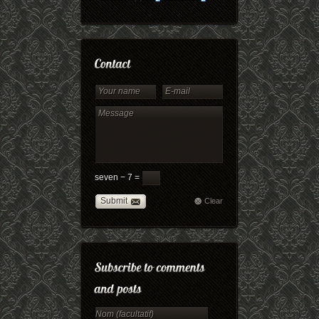
seven − 7 =
Submit
Clear