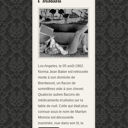
Los Angeles, le 05 août 1962.
Norma Jean Baker est retrouvée
morte à son domicile de
Brentwood, un flacon de
somnifères vide à son chevet.
Quatorze autres flacons de
médicaments et pilules sur la
table de nuit. Celle qui était plus
connue sous le nom de Marilyn
Monroe est découverte
inanimée, nue dans son lit, la