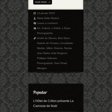
read more
14 janvier 2015
Marie-Odile Radom
Leave a comment
Art
,
Culture
,
L'Artiste
,
L'Expo
,
Photographie
André de Dienes
,
Bert Stern
,
Galerie de l'Instant
,
Inoubliable
Marilyn
,
Milton Greene
,
Norma
Jean Baker Julia Gragnon
,
Philippe Halsman
,
Photographie
,
Sam Shaw
,
Weegee
L'Hôtel de Crillon présente Le
Carrosse de Noël