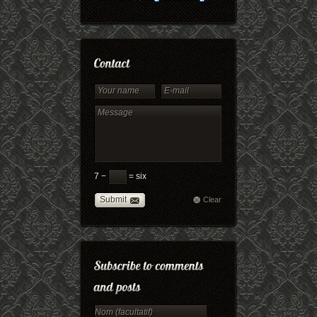
7 −
= six
Submit
Clear