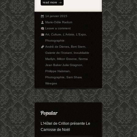
read more
14 janvier 2015
Marie-Odile Radom
Leave a comment
Art
,
Culture
,
L'Artiste
,
L'Expo
,
Photographie
André de Dienes
,
Bert Stern
,
Galerie de l'Instant
,
Inoubliable
Marilyn
,
Milton Greene
,
Norma
Jean Baker Julia Gragnon
,
Philippe Halsman
,
Photographie
,
Sam Shaw
,
Weegee
L'Hôtel de Crillon présente Le
Carrosse de Noël