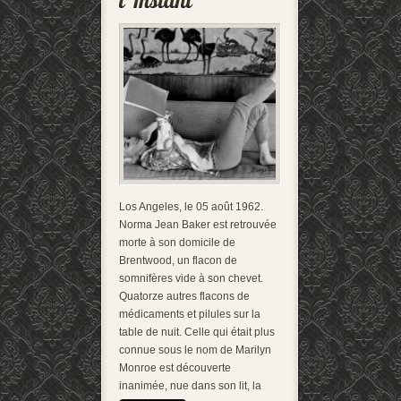
Los Angeles, le 05 août 1962.
Norma Jean Baker est retrouvée
morte à son domicile de
Brentwood, un flacon de
somnifères vide à son chevet.
Quatorze autres flacons de
médicaments et pilules sur la
table de nuit. Celle qui était plus
connue sous le nom de Marilyn
Monroe est découverte
inanimée, nue dans son lit, la