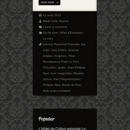
read more
10 août 2012
Marie-Odile Radom
Leave a comment
Art de vivre
,
Hôtel d'Exception
,
Le Lieu
avenue Raymond Poincaré
,
bar
à gin
,
cinq étoiles
,
détente
,
érables
,
fougères
,
Hôtel
Renaissance Paris Le Parc
Trocadéro
,
jardin
,
Jean-Philippe
Nuel
,
luxe
,
magnolias
,
Maxime
Garcia
,
Parc Plageterrasses
,
Philippe Niez
,
Relais du Parc
,
style anglo-normand
L'Hôtel de Crillon présente Le