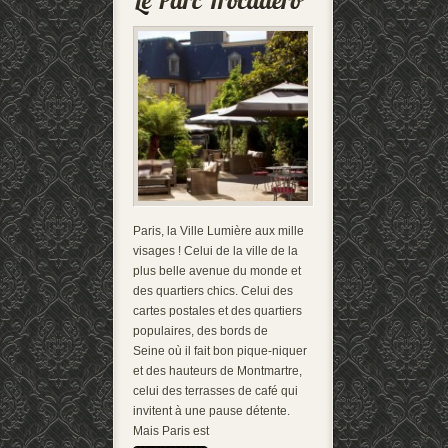
Paris, la Ville Lumière aux mille
visages ! Celui de la ville de la
plus belle avenue du monde et
des quartiers chics. Celui des
cartes postales et des quartiers
populaires, des bords de
Seine où il fait bon pique-niquer
et des hauteurs de Montmartre,
celui des terrasses de café qui
invitent à une pause détente.
Mais Paris est