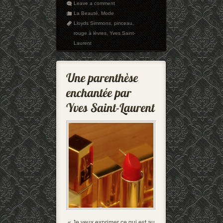
Leave a comment
La Beauté
,
Mode
Lloyds Simmons
,
pinceau
,
rouge à lèvres
,
Yves Saint-
Laurent
« Je veux exprimer ce qui est au