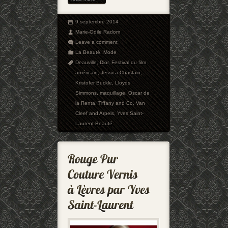
9 septembre 2014
Marie-Odile Radom
Leave a comment
La Beauté
,
Mode
Deauville
,
Dior
,
Festival du film
américain
,
Jessica Chastain
,
Kristofer Buckle
,
Lloyds
Simmons
,
maquillage
,
Oscar de
la Renta
,
Tiffany and Co
,
Van
Cleef and Arpels
,
Yves Saint-
Laurent Beauté