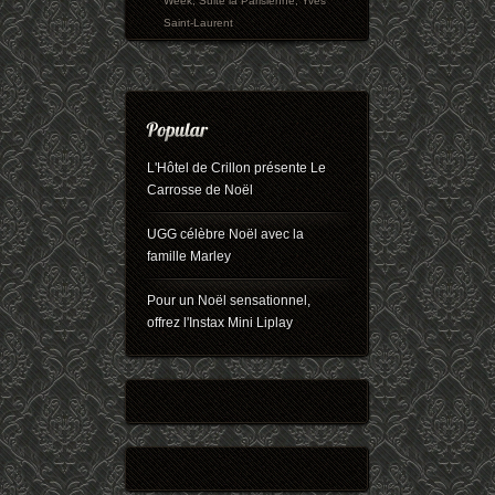
Week
,
Suite la Parisienne
,
Yves
Saint-Laurent
L'Hôtel de Crillon présente Le
Carrosse de Noël
UGG célèbre Noël avec la
famille Marley
Pour un Noël sensationnel,
offrez l'Instax Mini Liplay