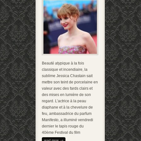
Beauté atypique à la fois
classique et incendiaire, la
sublime Jessica Chastain sait
mettre son teint de porcelaine en
valeur avec des fards clairs et
des mises en lumière de son
regard. L’actrice à la peau
diaphane et à la chevelure de
feu, ambassadrice du parfum
Manifesto, a illuminé vendredi
dernier le tapis rouge du
40ème Festi­val du film
read more