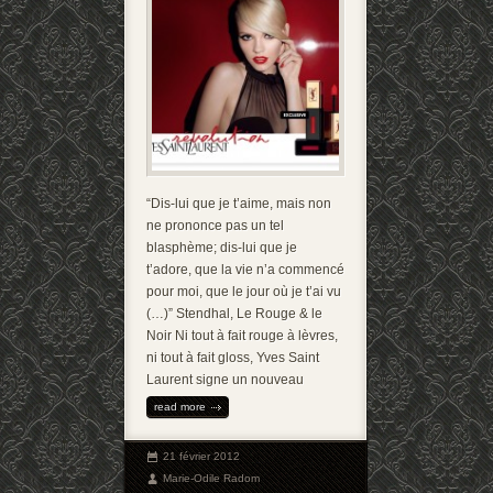
“Dis-lui que je t’aime, mais non
ne prononce pas un tel
blasphème; dis-lui que je
t’adore, que la vie n’a commencé
pour moi, que le jour où je t’ai vu
(…)” Stendhal, Le Rouge & le
Noir Ni tout à fait rouge à lèvres,
ni tout à fait gloss, Yves Saint
Laurent signe un nouveau
read more
21 février 2012
Marie-Odile Radom