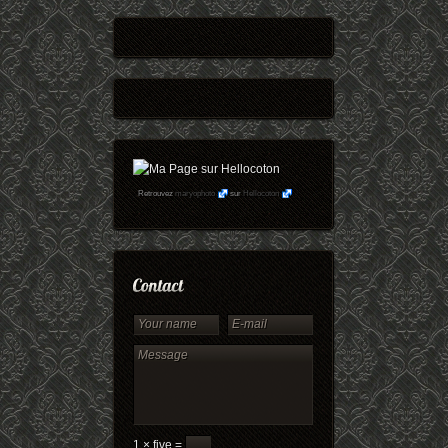
Retrouvez
maryophoto
sur
Hellocoton
1 × five =