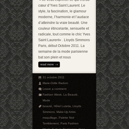
cœur d’Yves Saint Laurent. Le
style, la fascination, le glamour
moderne, l’harmonie et l’audace
d’atteindre la vraie beauté. Une
couleur étincelante, sensuelle et
radicale, tout comme le chic Yves
Saint Laurent« . Lloyds Simmons
Paris, début Octobre 2011. La
semaine de la mode parisienne
bat son plein et nous
read more
31 octobre 2011
Marie-Odile Radom
Leave a comment
Fashion Week
,
La Beauté
,
Mode
beauté
,
Hôtel Lutetia
,
Lloyds
Simmons
,
Make-Up Artist
,
maquillage
,
Palette Noir
Terriblement
,
Paris Fashion