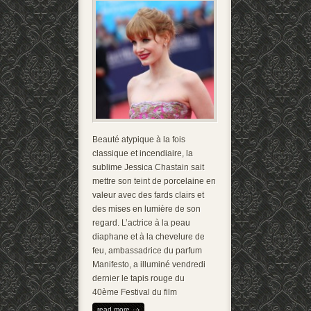
Beauté atypique à la fois
classique et incendiaire, la
sublime Jessica Chastain sait
mettre son teint de porcelaine en
valeur avec des fards clairs et
des mises en lumière de son
regard. L’actrice à la peau
diaphane et à la chevelure de
feu, ambassadrice du parfum
Manifesto, a illuminé vendredi
dernier le tapis rouge du
40ème Festi­val du film
read more