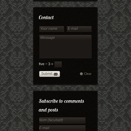
five − 3 =
Submit
Clear