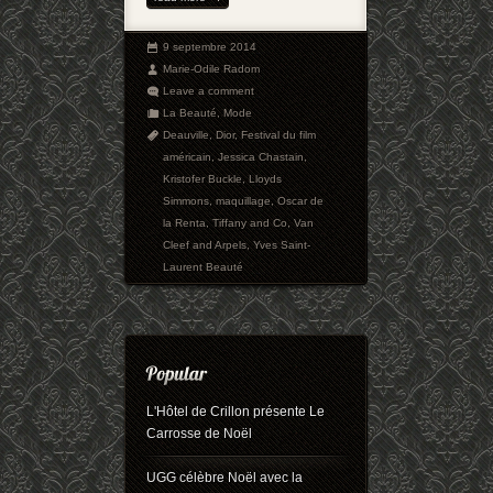
9 septembre 2014
Marie-Odile Radom
Leave a comment
La Beauté
,
Mode
Deauville
,
Dior
,
Festival du film
américain
,
Jessica Chastain
,
Kristofer Buckle
,
Lloyds
Simmons
,
maquillage
,
Oscar de
la Renta
,
Tiffany and Co
,
Van
Cleef and Arpels
,
Yves Saint-
Laurent Beauté
L'Hôtel de Crillon présente Le
Carrosse de Noël
UGG célèbre Noël avec la