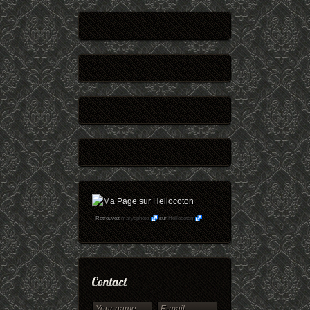
Retrouvez
maryophoto
sur
Hellocoton