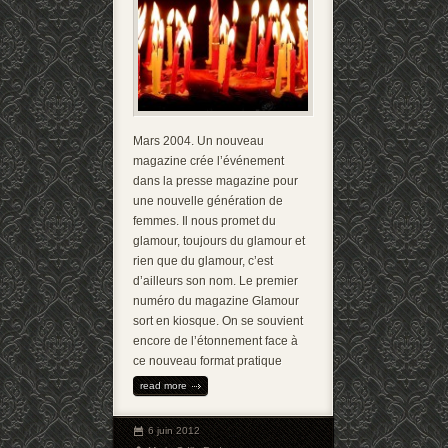
Mars 2004. Un nouveau
magazine crée l’événement
dans la presse magazine pour
une nouvelle génération de
femmes. Il nous promet du
glamour, toujours du glamour et
rien que du glamour, c’est
d’ailleurs son nom. Le premier
numéro du magazine Glamour
sort en kiosque. On se souvient
encore de l’étonnement face à
ce nouveau format pratique
read more
6 juin 2012