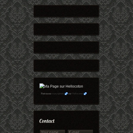
Retrouvez
maryophoto
sur
Hellocoton