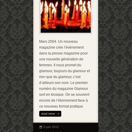
Mars 2004. Un nouveau
magazine crée l’événement
dans la presse magazine pour
une nouvelle génération de
femmes. Il nous promet du
glamour, toujours du glamour et
rien que du glamour, c’est
d’ailleurs son nom. Le premier
numéro du magazine Glamour
sort en kiosque. On se souvient
encore de l’étonnement face à
ce nouveau format pratique
read more
6 juin 2012