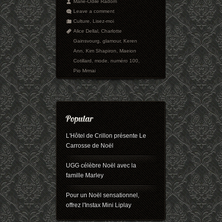
Marie-Odile Radom
Leave a comment
Culture
,
Lisez-moi
Alice Dellal
,
Charlotte
Gainsvourg
,
glamour
,
Keren
Ann
,
Kim Shapiron
,
Maeion
Cotillard
,
mode
,
numéro 100
,
Pio Mrmai
L'Hôtel de Crillon présente Le
Carrosse de Noël
UGG célèbre Noël avec la
famille Marley
Pour un Noël sensationnel,
offrez l'Instax Mini Liplay