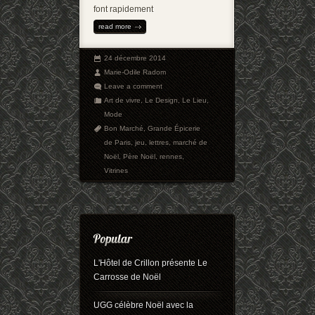
font rapidement
read more
24 décembre 2014
Marie-Odile Radom
Leave a comment
Art de vivre
,
Le Design
,
Le Lieu
,
Mode
Bon Marché
,
Grande Épicerie
de Paris
,
jeu
,
lettres
,
marché de
Noël
,
Père Noël
,
rennes
,
Vitrines
L'Hôtel de Crillon présente Le
Carrosse de Noël
UGG célèbre Noël avec la