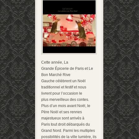
Cette année, La
Grande Épicerie de Paris et Le
Bon Marché Rive
Gauche célèbrent un Noël
traditionnel et festif et nous
livrent pour l’occasion le
plus merveilleux des contes.
Plus d’un mois avant Noël, le
Père Noël et ses rennes
majestueux sont arrivés à
Paris tout droit débarqués du
Grand Nord. Parmi les multiples
possibilités de la ville lumière, ils