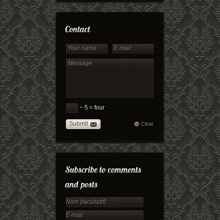
− 5 = four
Submit
Clear