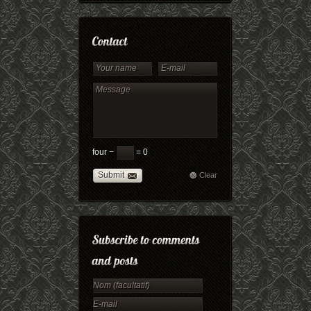
four −
= 0
Submit
Clear