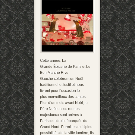
Cette année, La
Grande Épicerie de Paris et Le
Bon Marché Rive
Gauche célèbrent un Noël
traditionnel et festif et nous
livrent pour l’occasion le
plus merveilleux des contes.
Plus d’un mois avant Noël, le
Père Noël et ses rennes
majestueux sont arrivés à
Paris tout droit débarqués du
Grand Nord. Parmi les multiples
possibilités de la ville lumière, ils