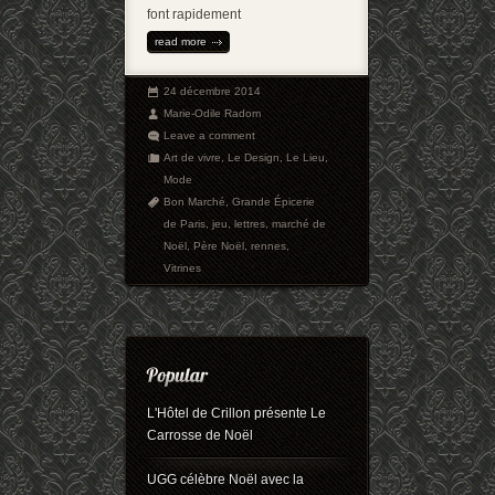
font rapidement
read more
24 décembre 2014
Marie-Odile Radom
Leave a comment
Art de vivre
,
Le Design
,
Le Lieu
,
Mode
Bon Marché
,
Grande Épicerie
de Paris
,
jeu
,
lettres
,
marché de
Noël
,
Père Noël
,
rennes
,
Vitrines
L'Hôtel de Crillon présente Le
Carrosse de Noël
UGG célèbre Noël avec la