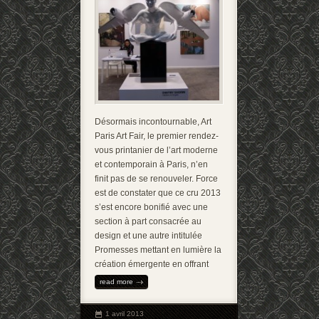
Désormais incontournable, Art
Paris Art Fair, le premier rendez-
vous printanier de l’art moderne
et contemporain à Paris, n’en
finit pas de se renouveler. Force
est de constater que ce cru 2013
s’est encore bonifié avec une
section à part consacrée au
design et une autre intitulée
Promesses mettant en lumière la
création émergente en offrant
read more
1 avril 2013