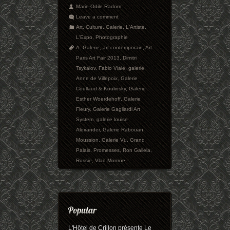
Marie-Odile Radom
Leave a comment
Art
,
Culture
,
Galerie
,
L'Artiste
,
L'Expo
,
Photographie
A. Galerie
,
art contemporain
,
Art
Paris Art Fair 2013
,
Dimitri
Tsykalov
,
Fabio Viale
,
galerie
Anne de Villepoix
,
Galerie
Coullaud & Koulinsky
,
Galerie
Esther Woerdehoff
,
Galerie
Fleury
,
Galerie Gagliardi Art
System
,
galerie louise
Alexander
,
Galerie Rabouan
Moussion
,
Galerie Vu
,
Grand
Palais
,
Promesses
,
Ron Gallela
,
Russie
,
Vlad Monroe
L'Hôtel de Crillon présente Le