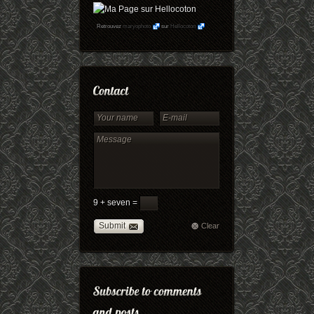
Retrouvez
maryophoto
sur
Hellocoton
9 + seven =
Submit
Clear