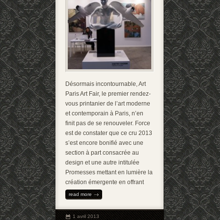
Désormais incontournable, Art
Paris Art Fair, le premier rendez-
vous printanier de l’art moderne
et contemporain à Paris, n’en
finit pas de se renouveler. Force
est de constater que ce cru 2013
s’est encore bonifié avec une
section à part consacrée au
design et une autre intitulée
Promesses mettant en lumière la
création émergente en offrant
read more
1 avril 2013