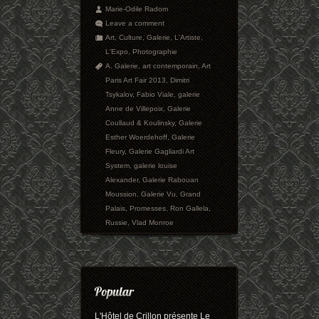
Marie-Odile Radom
Leave a comment
Art
,
Culture
,
Galerie
,
L'Artiste
,
L'Expo
,
Photographie
A. Galerie
,
art contemporain
,
Art
Paris Art Fair 2013
,
Dimitri
Tsykalov
,
Fabio Viale
,
galerie
Anne de Villepoix
,
Galerie
Coullaud & Koulinsky
,
Galerie
Esther Woerdehoff
,
Galerie
Fleury
,
Galerie Gagliardi Art
System
,
galerie louise
Alexander
,
Galerie Rabouan
Moussion
,
Galerie Vu
,
Grand
Palais
,
Promesses
,
Ron Gallela
,
Russie
,
Vlad Monroe
L'Hôtel de Crillon présente Le