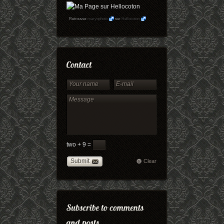
Retrouvez
maryophoto
sur
Hellocoton
two + 9 =
Submit
Clear