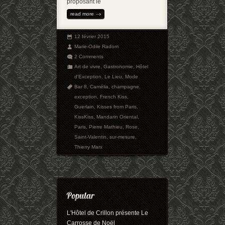
proposant le
read more
12 février 2015
Marie-Odile Radom
2 Comments
Art de vivre
,
Gastronomie
,
Hôtel
d'Exception
,
Le Lieu
,
Mode
Bar 8
,
Camélia
,
champagne
,
exception
,
French Kiss
,
Guerlain
,
Kisses from Paris
,
KissKiss
,
Mandarin Oriental
,
Paris
,
Pierre Mathieu
,
Rose
,
Saint-Valentin
,
sur-mesure
,
Thierry Marx
L'Hôtel de Crillon présente Le
Carrosse de Noël