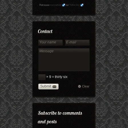
Retrouvez
maryophoto
sur
Hellocoton
× 9 = thirty six
Submit
Clear