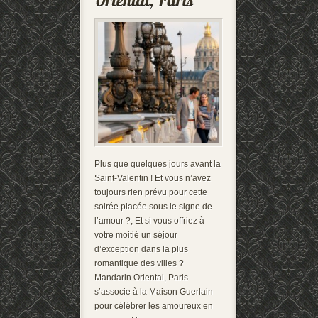
Plus que quelques jours avant la
Saint-Valentin ! Et vous n’avez
toujours rien prévu pour cette
soirée placée sous le signe de
l’amour ?, Et si vous offriez à
votre moitié un séjour
d’exception dans la plus
romantique des villes ?
Mandarin Oriental, Paris
s’associe à la Maison Guerlain
pour célébrer les amoureux en