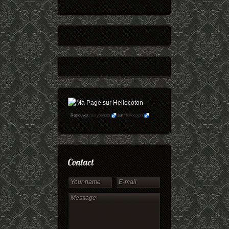
Retrouvez
maryophoto
sur
Hellocoton