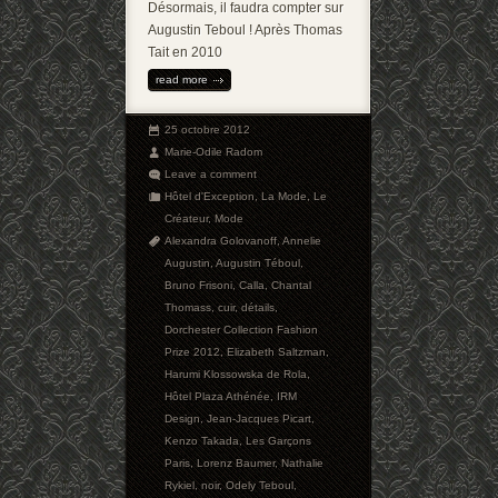
Désormais, il faudra compter sur
Augustin Teboul ! Après Thomas
Tait en 2010
read more
25 octobre 2012
Marie-Odile Radom
Leave a comment
Hôtel d'Exception
,
La Mode
,
Le
Créateur
,
Mode
Alexandra Golovanoff
,
Annelie
Augustin
,
Augustin Téboul
,
Bruno Frisoni
,
Calla
,
Chantal
Thomass
,
cuir
,
détails
,
Dorchester Collection Fashion
Prize 2012
,
Elizabeth Saltzman
,
Harumi Klossowska de Rola
,
Hôtel Plaza Athénée
,
IRM
Design
,
Jean-Jacques Picart
,
Kenzo Takada
,
Les Garçons
Paris
,
Lorenz Baumer
,
Nathalie
Rykiel
,
noir
,
Odely Teboul
,