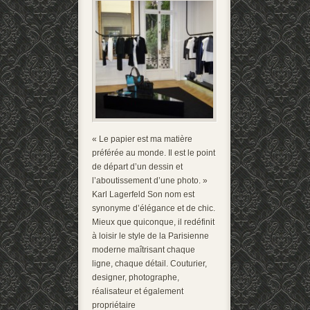
« Le papier est ma matière
préférée au monde. Il est le point
de départ d’un dessin et
l’aboutissement d’une photo. »
Karl Lagerfeld Son nom est
synonyme d’élégance et de chic.
Mieux que quiconque, il redéfinit
à loisir le style de la Parisienne
moderne maîtrisant chaque
ligne, chaque détail. Couturier,
designer, photographe,
réalisateur et également
propriétaire