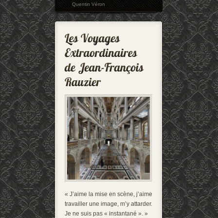
Quentin Véron
« J’aime la mise en scène, j’aime
travailler une image, m’y attarder.
Je ne suis pas « instantané ». »