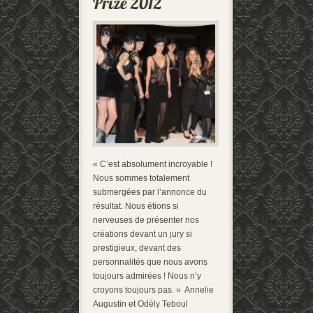
« C’est absolument incroyable !
Nous sommes totalement
submergées par l’annonce du
résultat. Nous étions si
nerveuses de présenter nos
créations devant un jury si
prestigieux, devant des
personnalités que nous avons
toujours admirées ! Nous n’y
croyons toujours pas. » Annelie
Augustin et Odély Teboul