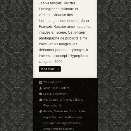
Jean-François Rauzier
Photographe culinaire et
véritable virtuose des
technologies numériques, Jean-
François Rauzier aime mettre les
images en scène. Cet ancien
photographe de publicité aime
travailler les images, les
détourner pour nous plonger, à
travers le concept l’Hyperphoto
conçu en 2002,
read more
23 août 2012
Marie-Odile Radom
Leave a comment
Art
,
Culture
,
L'Artiste
,
L'Expo
,
Photographie
détails
,
Galerie Art District
,
Hôtel
Royal Monceau Raffles Paris
,
Hyperphotos
,
hyperréalisme
,
Jean-François Rauzier
,