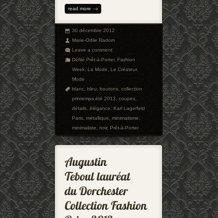
read more
30 décembre 2012
Marie-Odile Radom
Leave a comment
Défilé Prêt-à-Porter
,
Fashion
Week
,
La Mode
,
Le Créateur
,
Mode
blanc
,
bleu
,
boutons
,
collection
printemps été 2013
,
coupes
,
détails
,
élégance
,
Karl Lagerfeld
Paris
,
métallique
,
minimalisme
,
minimaliste
,
noir
,
Prêt-à-Porter