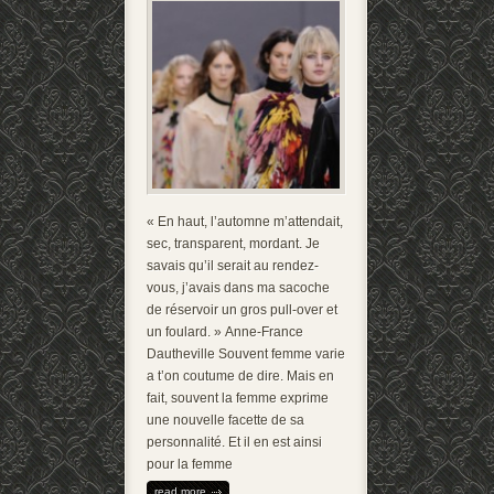
« En haut, l’automne m’attendait,
sec, transparent, mordant. Je
savais qu’il serait au rendez-
vous, j’avais dans ma sacoche
de réservoir un gros pull-over et
un foulard. » Anne-France
Dautheville Souvent femme varie
a t’on coutume de dire. Mais en
fait, souvent la femme exprime
une nouvelle facette de sa
personnalité. Et il en est ainsi
pour la femme
read more