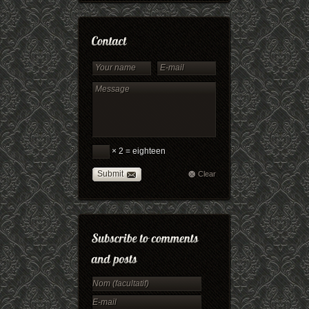
× 2 = eighteen
Submit
Clear