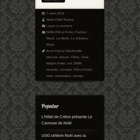
7 mars 2016
Marie-Odile Radom
Leave a comment
Défilé Prêt-à-Porter
,
Fashion
Week
,
La Mode
,
Le Créateur
,
Mode
Anne-France Dautheville
,
bikeuse
,
blouse
,
Chloe
,
Clare
Waight Keller
,
cuir
,
Défilé
,
motarde
,
nomade
,
Prêt-à-Porter
,
robe
,
romantique
,
voyage
L'Hôtel de Crillon présente Le
Carrosse de Noël
UGG célèbre Noël avec la