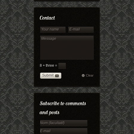
8 + three =
Submit
Clear