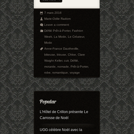
7 mars 2016
Marie-Odile Radom
Leave a comment
Défilé Prêt-à-Porter
,
Fashion
Week
,
La Mode
,
Le Créateur
,
Mode
Anne-France Dautheville
,
bikeuse
,
blouse
,
Chloe
,
Clare
Waight Keller
,
cuir
,
Défilé
,
motarde
,
nomade
,
Prêt-à-Porter
,
robe
,
romantique
,
voyage
L'Hôtel de Crillon présente Le
Carrosse de Noël
UGG célèbre Noël avec la