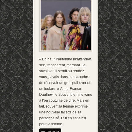
« En haut, l’automne m’attendait,
sec, transparent, mordant. Je
savais qu’il serait au rendez-
vous, j’avais dans ma sacoche
de réservoir un gros pull-over et
un foulard. » Anne-France
Dautheville Souvent femme varie
a t’on coutume de dire. Mais en
fait, souvent la femme exprime
une nouvelle facette de sa
personnalité. Et il en est ainsi
pour la femme
read more