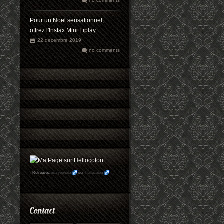
no comments
Pour un Noël sensationnel,
offrez l'Instax Mini Liplay
22 décembre 2019
no comments
Retrouvez
maryophoto
sur
Hellocoton