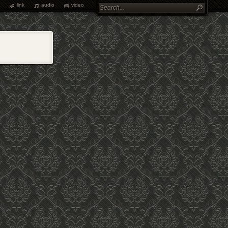
link
audio
video