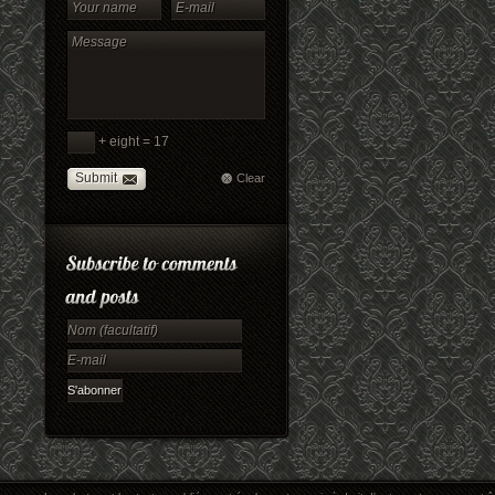
+ eight = 17
Submit
Clear