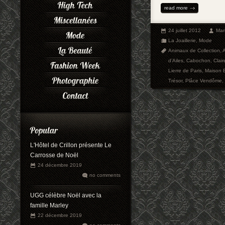
read more
24 juillet 2012
Mar
La Joaillerie
,
Mode
Animaux de Collection
,
A
d’Ailes
,
Cabochon
,
Clai
Lierre de Paris
,
Maison 
Trésor
,
Plâce Vendôme
,
L'Hôtel de Crillon présente Le
Carrosse de Noël
24 décembre 2019
no comments
UGG célèbre Noël avec la
famille Marley
22 décembre 2019