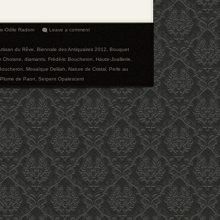
ie-Odile Radom
Leave a comment
rtisan du Rêve
,
Biennale des Antiquaires 2012
,
Bouquet
re Choisne
,
diamants
,
Frédéric Boucheron
,
Haute-Joaillerie
,
Boucheron
,
Mosaïque Delilah
,
Nature de Cristal
,
Perle au
Plume de Paon
,
Serpent Opalescent