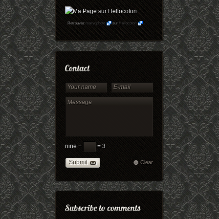
Retrouvez
maryophoto
sur
Hellocoton
nine −
= 3
Submit
Clear