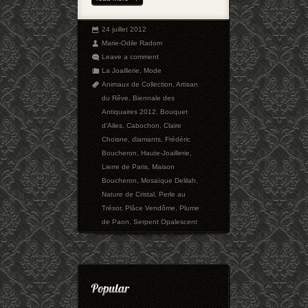
24 juillet 2012
Marie-Odile Radom
Leave a comment
La Joaillerie
,
Mode
Animaux de Collection
,
Artisan
du Rêve
,
Biennale des
Antiquaires 2012
,
Bouquet
d’Ailes
,
Cabochon
,
Claire
Choisne
,
diamants
,
Frédéric
Boucheron
,
Haute-Joaillerie
,
Lierre de Paris
,
Maison
Boucheron
,
Mosaïque Delilah
,
Nature de Cristal
,
Perle au
Trésor
,
Plâce Vendôme
,
Plume
de Paon
,
Serpent Opalescent