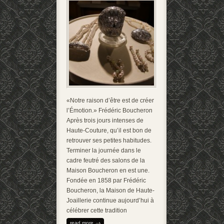
«Notre raison d’être est de créer
l’Émotion.» Frédéric Boucheron
Après trois jours intenses de
Haute-Couture, qu’il est bon de
retrouver ses petites habitudes.
Terminer la journée dans le
cadre feutré des salons de la
Maison Boucheron en est une.
Fondée en 1858 par Frédéric
Boucheron, la Maison de Haute-
Joaillerie continue aujourd’hui à
célébrer cette tradition
read more