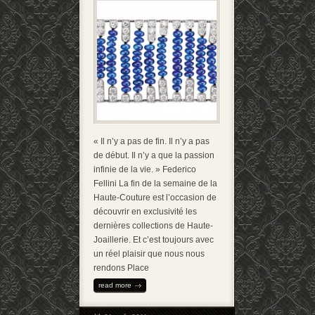
« Il n’y a pas de fin. Il n’y a pas
de début. Il n’y a que la passion
infinie de la vie. » Federico
Fellini La fin de la semaine de la
Haute-Couture est l’occasion de
découvrir en exclusivité les
dernières collections de Haute-
Joaillerie. Et c’est toujours avec
un réel plaisir que nous nous
rendons Place
read more