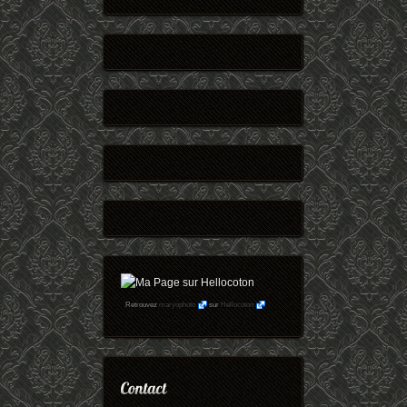
Retrouvez
maryophoto
sur
Hellocoton