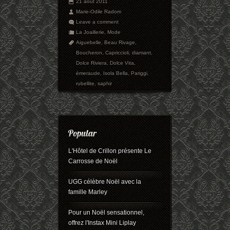
21 août 2011
Marie-Odile Radom
Leave a comment
La Joaillerie
,
Mode
Aiguebelle
,
Beau Rivage
,
Boucheron
,
Capriccioli
,
diamant
,
Dolce Riviera
,
Dolce Vita
,
émeraude
,
Isola Bella
,
Pariggi
,
rubellite
,
saphir
L'Hôtel de Crillon présente Le
Carrosse de Noël
UGG célèbre Noël avec la
famille Marley
Pour un Noël sensationnel,
offrez l'Instax Mini Liplay