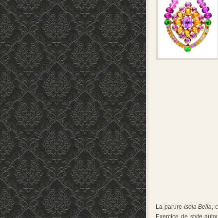
La parure
Isola Bella
, 
Exercice de style auto