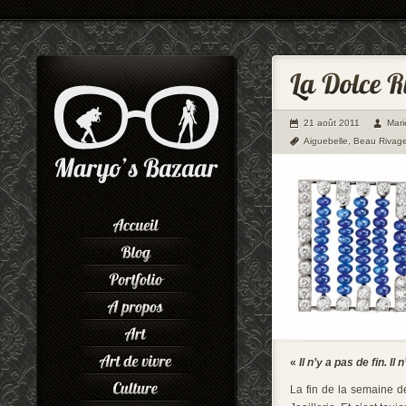
21 août 2011
Mari
Aiguebelle
,
Beau Rivag
«
Il n’y a pas de fin. Il
La fin de la semaine de