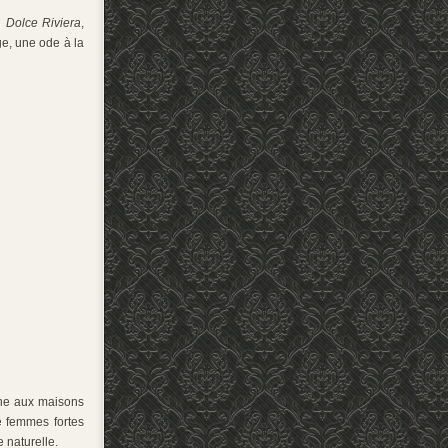
ée
Dolce Riviera
,
ge, une ode à la
che aux maisons
e femmes fortes
 naturelle.