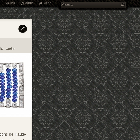
link
audio
video
ite
,
saphir
ctions de Haute-