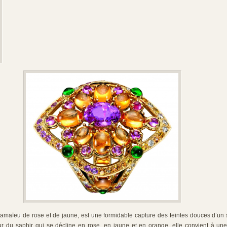
camaïeu de rose et de jaune, est une formidable capture des teintes douces d’un 
ur du saphir qui se décline en rose, en jaune et en orange, elle convient à un