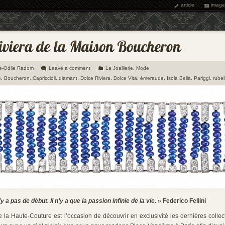
article
image
e-Odile Radom
Leave a comment
La Joaillerie
,
Mode
e
,
Boucheron
,
Capriccioli
,
diamant
,
Dolce Riviera
,
Dolce Vita
,
émeraude
,
Isola Bella
,
Pariggi
,
rubell
 n’y a pas de début. Il n’y a que la passion infinie de la vie
. » Federico Fellini
 la Haute-Couture est l’occasion de découvrir en exclusivité les dernières colle