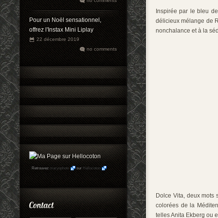
no comments
Inspirée par le bleu d
Pour un Noël sensationnel,
délicieux mélange de Ri
offrez l'Instax Mini Liplay
nonchalance et à la séd
22 décembre 2019
no comments
Retrouvez
maryophoto
sur
Hellocoton
Dolce Vita, deux mots 
colorées de la Médite
telles Anita Ekberg ou 