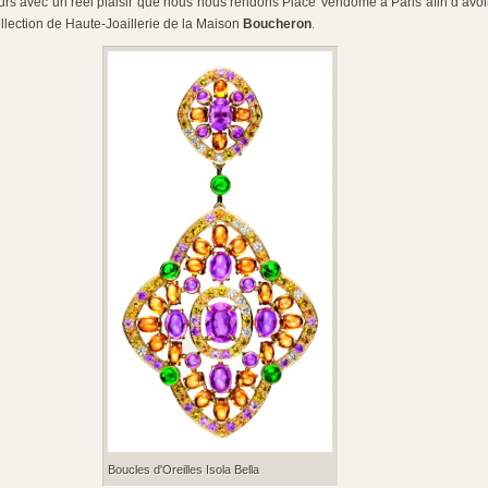
ujours avec un réel plaisir que nous nous rendons Place Vendôme à Paris afin d’avoir
ollection de Haute-Joaillerie de la Maison
Boucheron
.
Boucles d'Oreilles Isola Bella