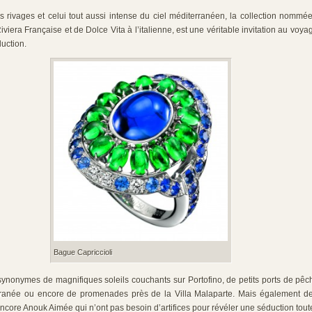
es rivages et celui tout aussi intense du ciel méditerranéen, la collection nomm
viera Française et de Dolce Vita à l’italienne, est une véritable invitation au voya
uction.
Bague Capriccioli
synonymes de magnifiques soleils couchants sur Portofino, de petits ports de pê
rranée ou encore de promenades près de la Villa Malaparte. Mais également d
encore Anouk Aimée qui n’ont pas besoin d’artifices pour révéler une séduction toute