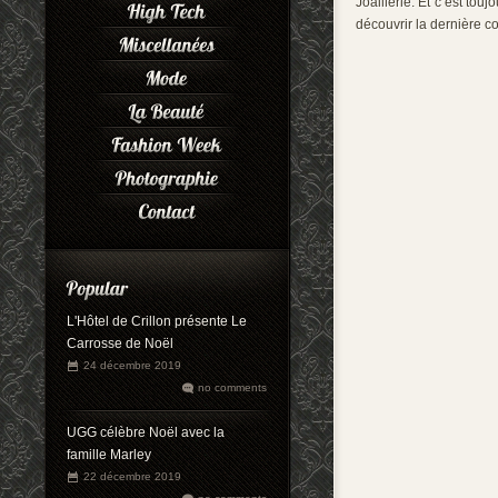
Joaillerie. Et c’est to
découvrir la dernière c
L'Hôtel de Crillon présente Le
Carrosse de Noël
24 décembre 2019
no comments
UGG célèbre Noël avec la
famille Marley
22 décembre 2019