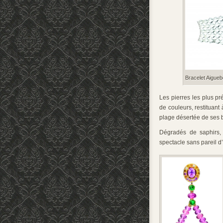
Bracelet Aigueb
Les pierres les plus pr
de couleurs, restituant
plage désertée de ses 
Dégradés de saphirs,
spectacle sans pareil d’