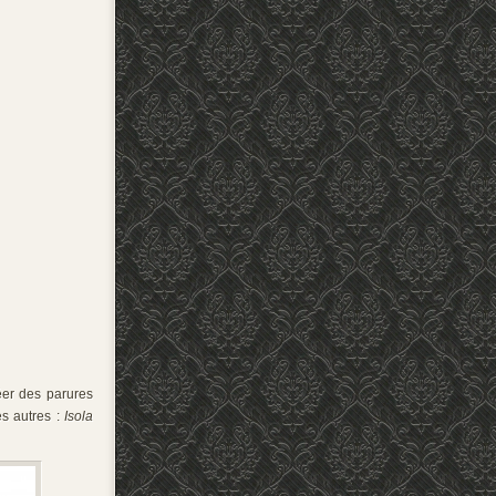
éer des parures
es autres :
Isola