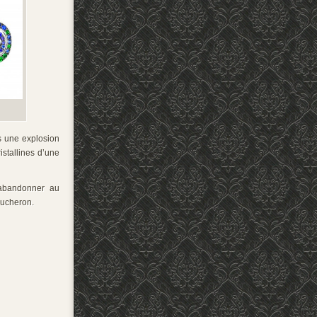
ns une explosion
istallines d’une
’abandonner au
Boucheron.