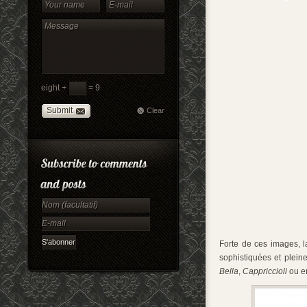
eight +
= 9
Submit
Clear
Forte de ces images, l
sophistiquées et plein
Bella
,
Cappriccioli
ou e