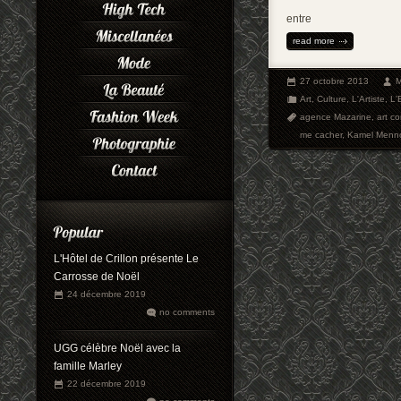
entre
read more
27 octobre 2013
M
Art
,
Culture
,
L'Artiste
,
L'
agence Mazarine
,
art c
me cacher
,
Kamel Menn
L'Hôtel de Crillon présente Le
Carrosse de Noël
24 décembre 2019
no comments
UGG célèbre Noël avec la
famille Marley
22 décembre 2019