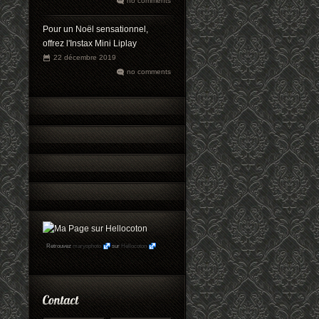
no comments
Pour un Noël sensationnel,
offrez l'Instax Mini Liplay
22 décembre 2019
no comments
Retrouvez
maryophoto
sur
Hellocoton