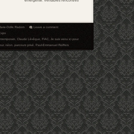
émergente. Véritables rencontres
arie-Odile Radom
Leave a comment
Expo
ontemporain
,
Claude Lévêque
,
FIAC
,
Je suis venu ici pour
our
,
néon
,
parcours privé
,
Paul-Emmanuel Reiffers