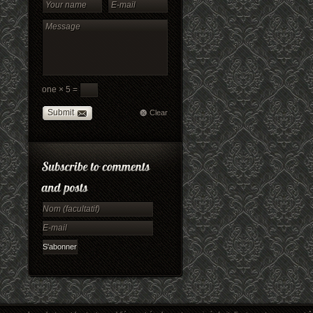
one × 5 =
Submit
Clear