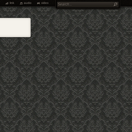
link
audio
video