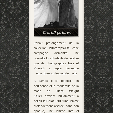
Parfait prolongement de la
collection
Printemps-Été
, cette
campagne démontre une
nouvelle fois l’habilité du célèbre
duo de photographes
Ines et
Vinoodh
à capter l’essence
même d’une collection de mode.
A travers leurs objectifs, la
pertinence et la modernité de la
mode de
Clare Waight
Keller
arrivent brillamment à
définir la
Chloé Girl
: une femme
profondément ancrée dans son
époque, une femme libre et