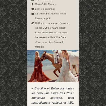
Marie-Odile Radom
Leave a comment
La Mode
,
Le Créateur
,
Mode
,
Revue de pub
Californie
,
campagne
,
Caroline
Trentini
,
Chloe
,
Clare Waight
Keller
,
Eniko Mihalik
,
Inez van
Lamsweerde
,
Paradise Cove
,
plage
,
seventies
,
Vinoodh
Matadin
«
Caroline et Eniko ont toutes
les deux une allure très 70’s :
chevelure sauvage, teint
naturellement radieux et hâlé,