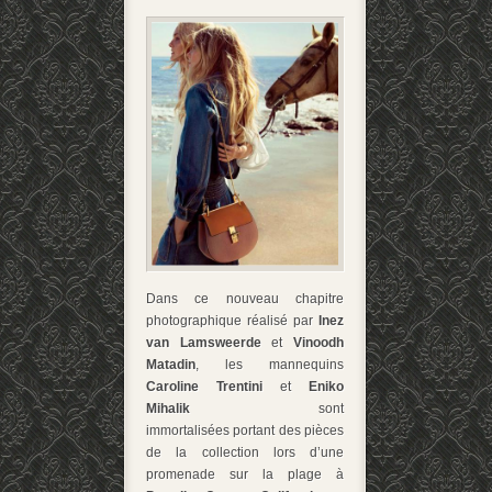
Dans ce nouveau chapitre
photographique réalisé par
Inez
van Lamsweerde
et
Vinoodh
Matadin
, les mannequins
Caroline Trentini
et
Eniko
Mihalik
sont
immortalisées
portant des pièces
de la collection lors d’une
promenade sur la plage à