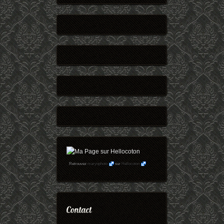
Retrouvez
maryophoto
sur
Hellocoton