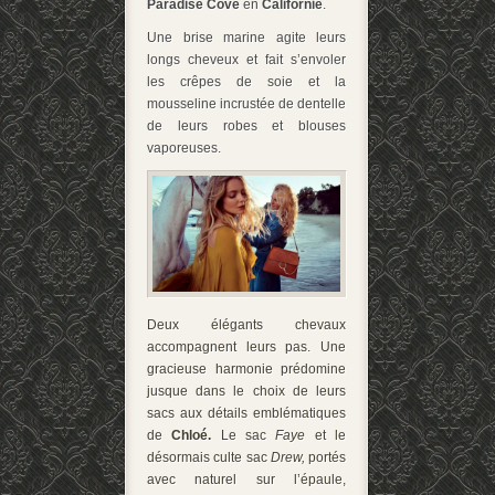
Paradise Cove
en
Californie
.
Une brise marine agite leurs
longs cheveux et fait s’envoler
les crêpes de soie et la
mousseline incrustée de dentelle
de leurs robes et blouses
vaporeuses.
Deux élégants chevaux
accompagnent leurs pas. Une
gracieuse harmonie prédomine
jusque dans le choix de leurs
sacs aux détails emblématiques
de
Chloé.
Le sac
Faye
et le
désormais culte sac
Drew,
portés
avec naturel sur l’épaule,