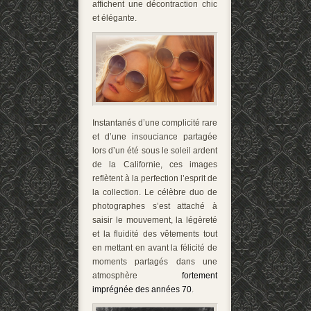
affichent une décontraction chic
et élégante.
Instantanés d’une complicité rare
et d’une insouciance partagée
lors d’un été sous le soleil ardent
de la Californie, ces images
reflètent à la perfection l’esprit de
la collection. Le célèbre duo de
photographes s’est attaché à
saisir le mouvement, la légèreté
et la fluidité des vêtements tout
en mettant en avant la félicité de
moments partagés dans une
atmosphère
fortement
imprégnée des années 70
.