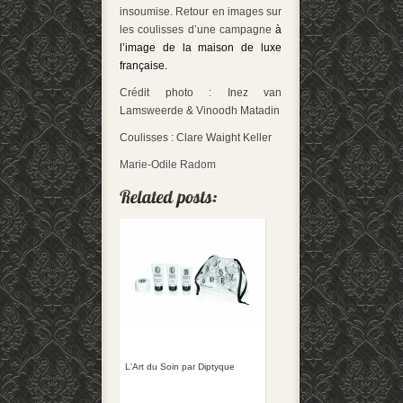
insoumise. Retour en images sur
les coulisses d’une campagne
à
l’image de la maison de luxe
française.
Crédit photo : Inez van
Lamsweerde & Vinoodh Matadin
Coulisses : Clare Waight Keller
Marie-Odile Radom
L'Art du Soin par Diptyque