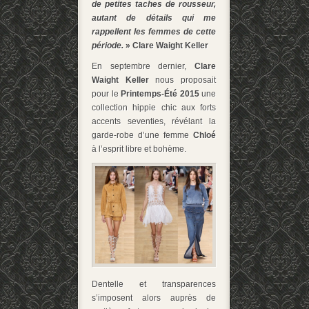
de petites taches de rousseur,
autant de détails qui me
rappellent les femmes de cette
période.
» Clare Waight Keller
En septembre dernier,
Clare
Waight Keller
nous proposait
pour le
Printemps-Été 2015
une
collection hippie chic aux forts
accents seventies, révélant la
garde-robe d’une femme
Chloé
à l’esprit libre et bohème.
Dentelle et transparences
s’imposent alors auprès de