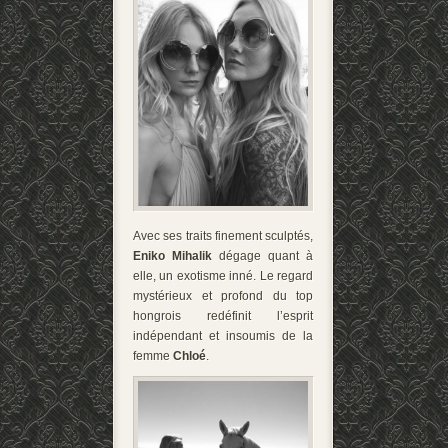
Avec ses traits finement sculptés,
Eniko Mihalik
dégage quant à
elle, un exotisme inné. Le regard
mystérieux et profond du top
hongrois redéfinit l’esprit
indépendant et insoumis de la
femme
Chloé
.