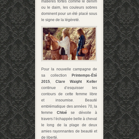
matières fortes comme le denim
ou le daim, les couleurs sobres
dominent pour un été placé sous
le signe de la légèreté.
Pour la nouvelle campagne de
sa collection
Printemps-Été
2015
,
Clare Waight Keller
continue d’esquisser les
contours de cette femme libre
et
insoumise. B
eauté
emblématique des années 70,
la
femme
Chloé
se dévoile à
travers l’échappée belle à cheval
le long de la plage de deux
amies rayonnantes de beauté et
de liberté.