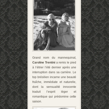
Grand nom du mannequinat,
Caroline Trentini
a remis le pied
à l’étrier l’été dernier après une
interruption dans sa carrière. Le
top brésilien incarne une beauté
fraîche, immédiate et naturelle,
dont la sensualité innocente
traduit l’esprit léger et
romantique qui prédomine cette
saison.