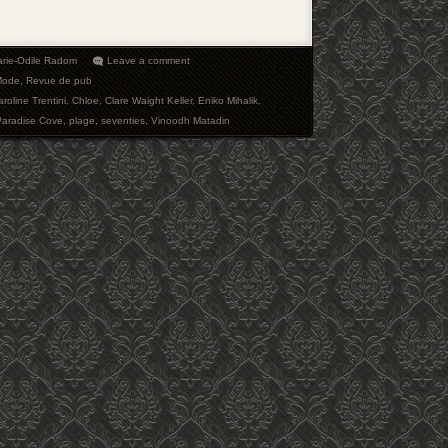
rie-Odile Radom
Leave a comment
Mode
,
Revue de pub
roline Trentini
,
Chloe
,
Clare Waight Keller
,
Eniko Mihalik
,
Paradise Cove
,
plage
,
seventies
,
Vinoodh Matadin