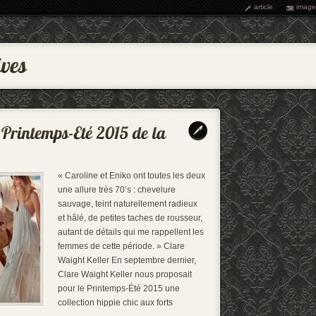
article
image
« Caroline et Eniko ont toutes les deux
une allure très 70’s : chevelure
sauvage, teint naturellement radieux
et hâlé, de petites taches de rousseur,
autant de détails qui me rappellent les
femmes de cette période. » Clare
Waight Keller En septembre dernier,
Clare Waight Keller nous proposait
pour le Printemps-Été 2015 une
collection hippie chic aux forts