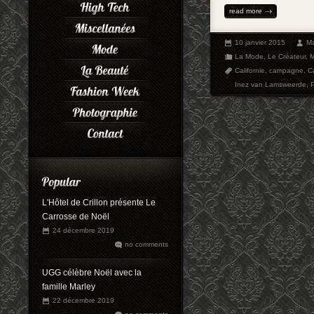
read more
10 janvier 2015
Ma
La Mode
,
Le Créateur
,
Californie
,
campagne
,
Ca
Inez van Lamsweerde
,
L'Hôtel de Crillon présente Le
Carrosse de Noël
24 décembre 2019
no comments
UGG célèbre Noël avec la
famille Marley
22 décembre 2019