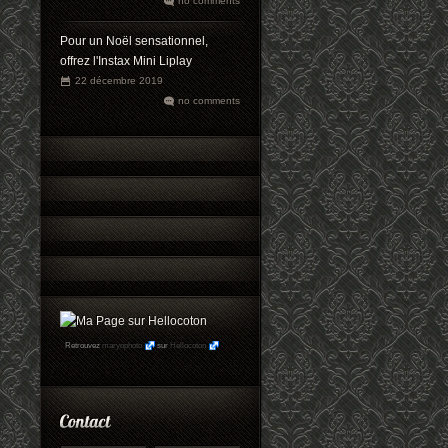
no comments
Pour un Noël sensationnel,
offrez l'Instax Mini Liplay
22 décembre 2019
no comments
Retrouvez
maryophoto
sur
Hellocoton