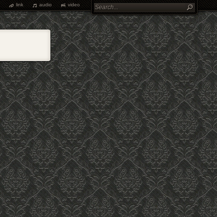
link
audio
video