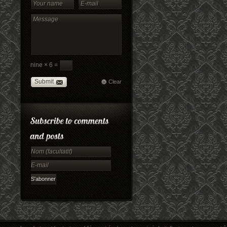
nine × 6 =
Submit
Clear