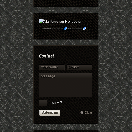
Retrouvez
maryophoto
sur
Hellocoton
+ two = 7
Submit
Clear