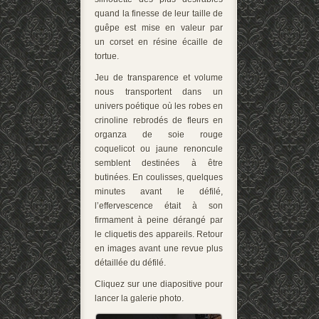
quand la finesse de leur taille de
guêpe est mise en valeur par
un corset en résine écaille de
tortue.
Jeu de transparence et volume
nous transportent dans un
univers poétique où les robes en
crinoline rebrodés de fleurs en
organza de soie rouge
coquelicot ou jaune renoncule
semblent destinées à être
butinées. En coulisses, quelques
minutes avant le défilé,
l’effervescence était à son
firmament à peine dérangé par
le cliquetis des appareils. Retour
en images avant une revue plus
détaillée du défilé.
Cliquez sur une diapositive pour
lancer la galerie photo.