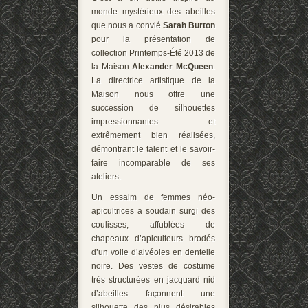
monde mystérieux des abeilles
que nous a convié
Sarah Burton
pour la présentation de
collection Printemps-Été 2013 de
la Maison
Alexander McQueen
.
La directrice artistique de la
Maison nous offre une
succession de silhouettes
impressionnantes et
extrêmement bien réalisées,
démontrant le talent et le savoir-
faire incomparable de ses
ateliers.
Un essaim de femmes néo-
apicultrices a soudain surgi des
coulisses, affublées de
chapeaux d’apiculteurs brodés
d’un voile d’alvéoles en dentelle
noire. Des vestes de costume
très structurées en jacquard nid
d’abeilles façonnent une
silhouette des plus désirables