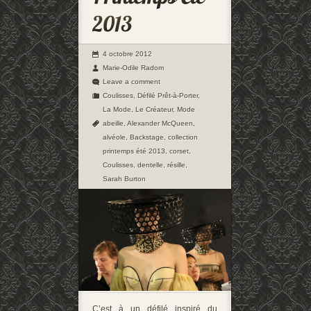
4 octobre 2012
Marie-Odile Radom
Leave a comment
Coulisses
,
Défilé Prêt-à-Porter
,
La Mode
,
Le Créateur
,
Mode
abeille
,
Alexander McQueen
,
alvéole
,
Backstage
,
collection
printemps été 2013
,
corset
,
Coulisses
,
dentelle
,
résille
,
Sarah Burton
C’est à un défilé inspiré du