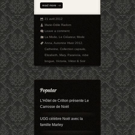
read more
21 avril 2012
Marie-Odile Radom
Leave a comment
La Mode
,
Le Créateur
,
Mode
Anna
,
Automne Hiver 2012
,
Catherine
,
Collection capsule
,
Elizabeth
,
Mary
,
Paranoïa
,
robe
longue
,
Victoria
,
Viktor & Soir
L'Hôtel de Crillon présente Le
Carrosse de Noël
UGG célèbre Noël avec la
famille Marley