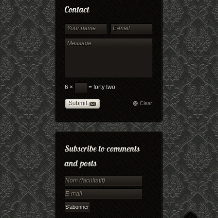
6 ×
= forty two
Submit
Clear