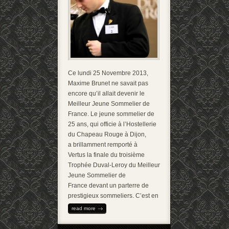
Ce lundi 25 Novembre 2013,
Maxime Brunet ne savait pas
encore qu’il allait devenir le
Meilleur Jeune Sommelier de
France. Le jeune sommelier de
25 ans, qui officie à l’Hostellerie
du Chapeau Rouge à Dijon,
a brillamment remporté à
Vertus la finale du troisième
Trophée Duval-Leroy du Meilleur
Jeune Sommelier de
France devant un parterre de
prestigieux sommeliers. C’est en
read more