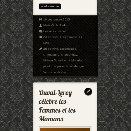
read more
16 septembre 2015
Marie-Odile Radom
Leave a comment
Art de vivre
,
Gastronomie
,
Le
Lieu
art de vivre
,
assemblage
,
champagne
,
chardonnay
,
Maison Duval-Leroy
,
Meunier
,
pinot noir
,
pressoir
,
vendanges
,
Vertus
,
vinification