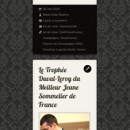
30 mai 2015
Marie-Odile Radom
Leave a comment
Art de vivre
,
Gastronomie
art de vivre
,
Caril Duval-Leroy
,
champagne
,
Duval-Leroy
,
Femme de Champagne 2004
,
Sandrine Logette-Jardin
,
Vertus