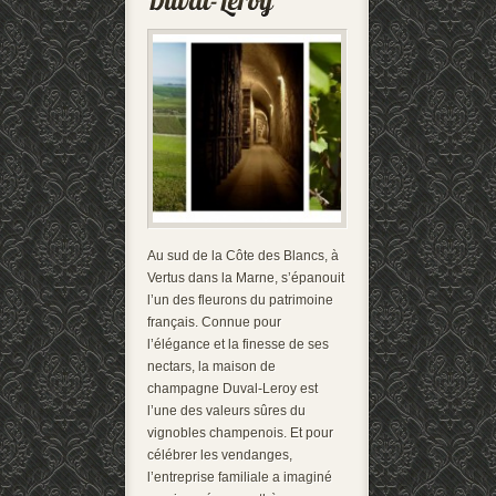
Au sud de la Côte des Blancs, à
Vertus dans la Marne, s’épanouit
l’un des fleurons du patrimoine
français. Connue pour
l’élégance et la finesse de ses
nectars, la maison de
champagne Duval-Leroy est
l’une des valeurs sûres du
vignobles champenois. Et pour
célébrer les vendanges,
l’entreprise familiale a imaginé