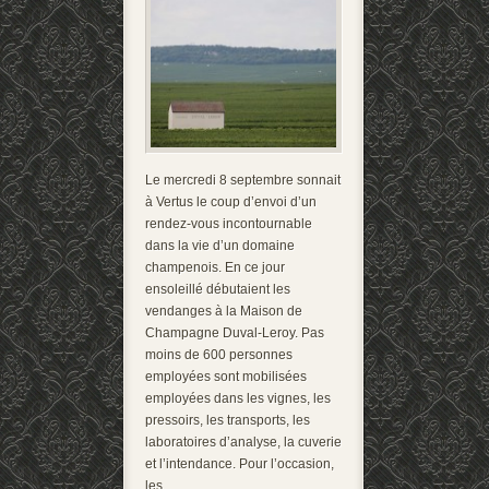
Le mercredi 8 septembre sonnait
à Vertus le coup d’envoi d’un
rendez-vous incontournable
dans la vie d’un domaine
champenois. En ce jour
ensoleillé débutaient les
vendanges à la Maison de
Champagne Duval-Leroy. Pas
moins de 600 personnes
employées sont mobilisées
employées dans les vignes, les
pressoirs, les transports, les
laboratoires d’analyse, la cuverie
et l’intendance. Pour l’occasion,
les