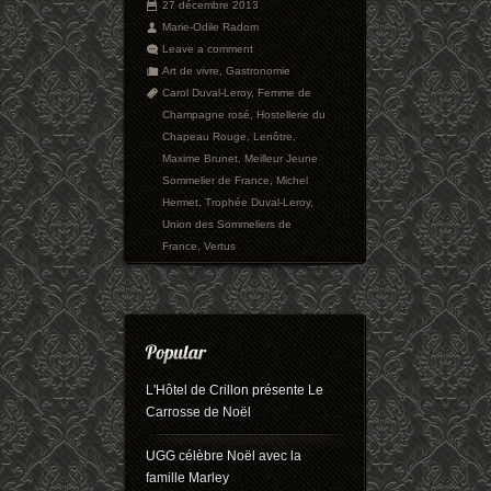
27 décembre 2013
Marie-Odile Radom
Leave a comment
Art de vivre
,
Gastronomie
Carol Duval-Leroy
,
Femme de
Champagne rosé
,
Hostellerie du
Chapeau Rouge
,
Lenôtre
,
Maxime Brunet
,
Meilleur Jeune
Sommelier de France
,
Michel
Hermet
,
Trophée Duval-Leroy
,
Union des Sommeliers de
France
,
Vertus
L'Hôtel de Crillon présente Le
Carrosse de Noël
UGG célèbre Noël avec la
famille Marley