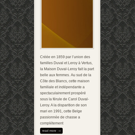
Créée en 1859 par l’union des
familles Duval et Leroy à Vertus,
la Maison Duval-Leroy fait la part
belle aux femmes. Au sud de la
Côte des Blancs, cette maison
familiale et indépendante a
spectaculairement prospéré
sous la férule de Carol Duval-
Leroy. A la disparition de son
mari en 1991, cette Belge
passionnée de chasse a
complétement
read more