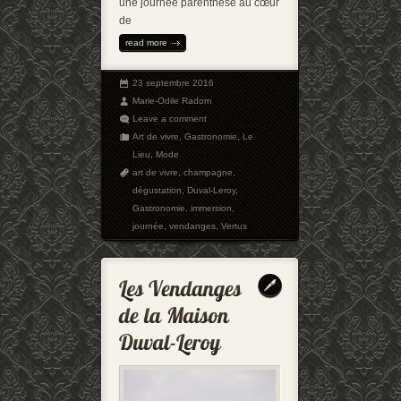
une journée parenthèse au cœur
de
read more
23 septembre 2016
Marie-Odile Radom
Leave a comment
Art de vivre
,
Gastronomie
,
Le
Lieu
,
Mode
art de vivre
,
champagne
,
dégustation
,
Duval-Leroy
,
Gastronomie
,
immersion
,
journée
,
vendanges
,
Vertus