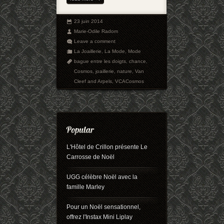
23 juin 2014
Marie-Odile Radom
Leave a comment
La Joaillerie
,
La Mode
,
Mode
bague entre les doigts
,
chance
,
Cosmos
,
joaillerie
,
nature
,
Van
Cleef and Arpels
,
VCACosmos
L'Hôtel de Crillon présente Le
Carrosse de Noël
UGG célèbre Noël avec la
famille Marley
Pour un Noël sensationnel,
offrez l'Instax Mini Liplay