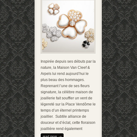
Inspirée depuis ses débuts par la
nature, la Maison Van Cleef &
Arpels lui rend aujourd’hui le
plus beau des hommages.
Reprenant l’une de ses fleurs
signature, la célèbre maison de
joaillerie fait souffler un vent de
légereté sur la Place Vendôme le
temps d’un éternel printemps
joaillier. Subtile alliance de
douceur et d’éclat, cette floraison
joaillière rend également
read more