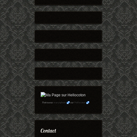
Retrouvez
maryophoto
sur
Hellocoton