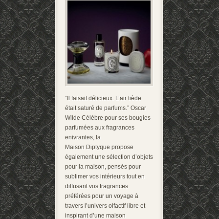
“Il faisait délicieux. L’air tiède
était saturé de parfums.” Oscar
Wilde Célèbre pour ses bougies
parfumées aux fragrances
enivrantes, la
Maison Diptyque propose
également une sélection d’objets
pour la maison, pensés pour
sublimer vos intérieurs tout en
diffusant vos fragrances
préférées pour un voyage à
travers l’univers olfactif libre et
inspirant d’une maison