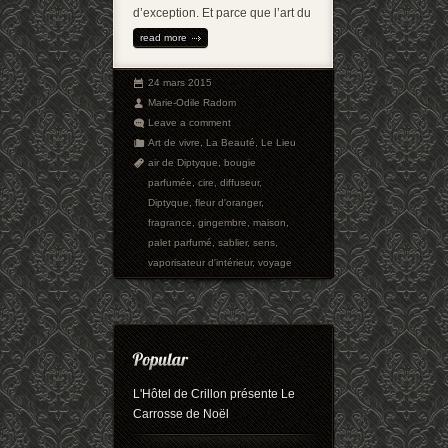
d’exception. Et parce que l’art du
read more
24 mars 2015
Marie-Odile Radom
Leave a comment
Art de vivre
,
La Beauté
,
Le Lieu
air de Diptyque
,
bougie
parfumée
,
cire
,
diffuseur
,
Diptyque
,
fleur d'oranger
,
fragrance
,
gingembre
,
maison
,
palet parfumé
,
sablier
,
sens
,
vaporisateur d'intérieur
,
voyage
L'Hôtel de Crillon présente Le
Carrosse de Noël