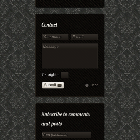
7 × eight =
Submit
Clear