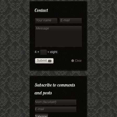
4 ×
= eight
Submit
Clear