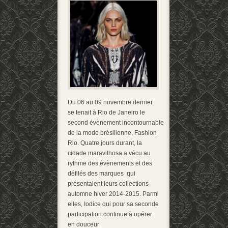
Du 06 au 09 novembre dernier
se tenait à Rio de Janeiro le
second évènement incontournable
de la mode brésilienne, Fashion
Rio. Quatre jours durant, la
cidade maravilhosa a vécu au
rythme des évènements et des
défilés des marques qui
présentaient leurs collections
automne hiver 2014-2015. Parmi
elles, Iodice qui pour sa seconde
participation continue à opérer
en douceur