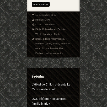
read more
13 décembre 2013
Romain Menei
Leave a comment
Défilé Prêt-à-Porter
,
Fashion
Week
,
La Mode
,
Mode
Brésil
,
cidade maravilhosa
,
Fashion Week
,
Iodice
,
ready-to-
wear
,
Rio de Janeiro
,
Rio
Fashion
,
Valdemar Iodice
L'Hôtel de Crillon présente Le
Carrosse de Noël
UGG célèbre Noël avec la
famille Marley