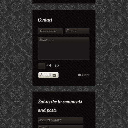
+ 4 = six
Submit
Clear