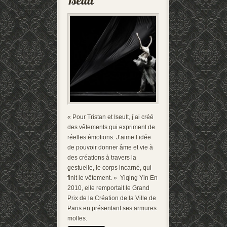
« Pour Tristan et Iseult, j’ai créé
des vêtements qui expriment de
réelles émotions. J’aime l’idée
de pouvoir donner âme et vie à
des créations à travers la
gestuelle, le corps incarné, qui
finit le vêtement. » Yiqing Yin En
2010, elle remportait le Grand
Prix de la Création de la Ville de
Paris en présentant ses armures
molles.