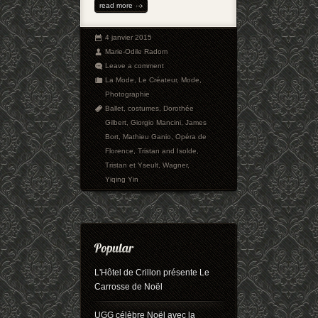
read more
4 janvier 2015
Marie-Odile Radom
Leave a comment
La Mode
,
Le Créateur
,
Mode
,
Photographie
Ballet
,
costumes
,
Dorothée
Gilbert
,
Giorgio Mancini
,
James
Bort
,
Mathieu Ganio
,
Opéra de
Florence
,
Tristan and Isolde
,
Tristan et Yseult
,
Wagner
,
Yiqing Yin
L'Hôtel de Crillon présente Le
Carrosse de Noël
UGG célèbre Noël avec la