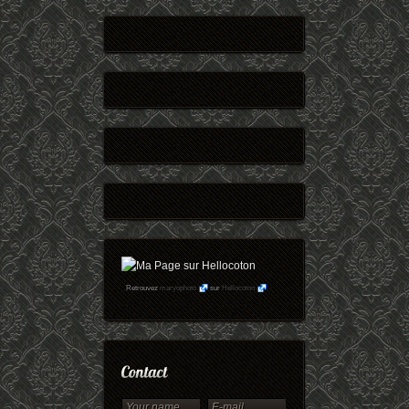
Retrouvez
maryophoto
sur
Hellocoton