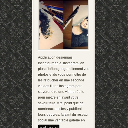
Application désormais
incontournable, Instagram, en
plus d’héberger gratuitement vos
photos et de vous permettre de
les retoucher en une seconde
via des filtres Instagram peut
s’avérer être une vitrine réelle
pour mettre en avant votre
savoir-faire. A tel point que de
nombreux artistes y publient
leurs oeuvres, faisant du réseau
social une véritable galerie en
read more