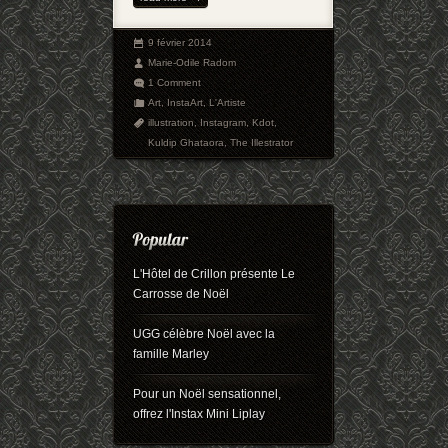
9 février 2014
Marie-Odile Radom
1 Comment
Art
,
InstaArt
,
L'Artiste
illustration
,
Instagram
,
Kdot
,
Kuldip Ghataora
,
The Illestrator
L'Hôtel de Crillon présente Le
Carrosse de Noël
UGG célèbre Noël avec la
famille Marley
Pour un Noël sensationnel,
offrez l'Instax Mini Liplay