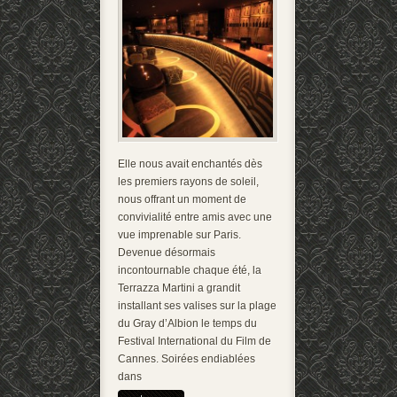
Elle nous avait enchantés dès
les premiers rayons de soleil,
nous offrant un moment de
convivialité entre amis avec une
vue imprenable sur Paris.
Devenue désormais
incontournable chaque été, la
Terrazza Martini a grandit
installant ses valises sur la plage
du Gray d’Albion le temps du
Festival International du Film de
Cannes. Soirées endiablées
dans