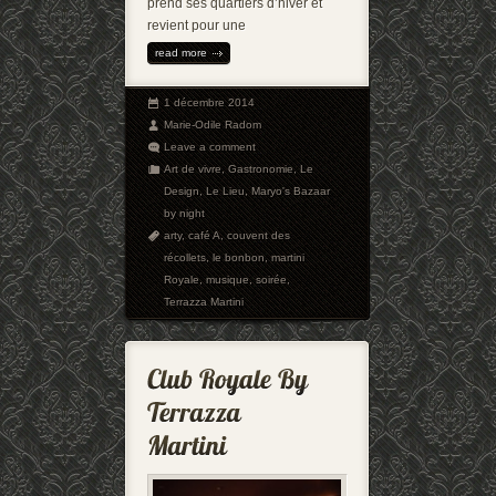
prend ses quartiers d’hiver et
revient pour une
read more
1 décembre 2014
Marie-Odile Radom
Leave a comment
Art de vivre
,
Gastronomie
,
Le
Design
,
Le Lieu
,
Maryo's Bazaar
by night
arty
,
café A
,
couvent des
récollets
,
le bonbon
,
martini
Royale
,
musique
,
soirée
,
Terrazza Martini