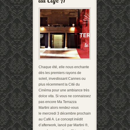
Chaque été, elle nous enchante
dès les premiers rayons de
soleil, investissant Cannes ou
plus récemment la Cité du
Cinéma pour une ambiance très
dolce vita. Si vous ne connaissez
pas encore Ma Terrazza
Martini alors rendez-vous
le mercredi 3 décembre prochain
au Café A. Le concept inédit
d’afterwork, lancé par Martini ®,