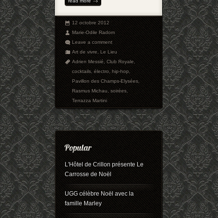
read more
12 octobre 2012
Marie-Odile Radom
Leave a comment
Art de vivre
,
Le Lieu
Adrien Messié
,
Club Royale
,
cocktails
,
électro
,
hip-hop
,
Pavillon des Champs-Elysées
,
Rasmus Michau
,
soirées
,
Terrazza Martini
L'Hôtel de Crillon présente Le
Carrosse de Noël
UGG célèbre Noël avec la
famille Marley