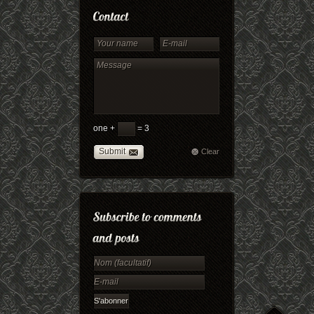
one +
= 3
Submit
Clear