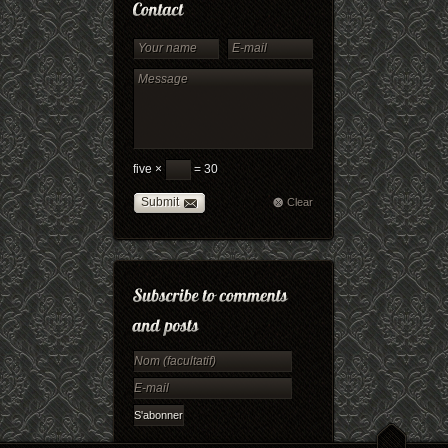
five ×
= 30
Submit
Clear