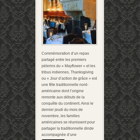
Commémoration d’un repas
partagé entre les premiers
pèlerins du « Mayflower » et les
tribus indiennes, Thanksgiving
ou « Jour d’action de grâce » est
une fête traditionnelle nord-
américaine dont l’origine
remonte aux débuts de la
conquête du continent. Ainsi le
dernier jeudi du mois de
novembre, les familles
américaines se réunissent pour
partager la traditionnelle dinde
accompagnée d’une