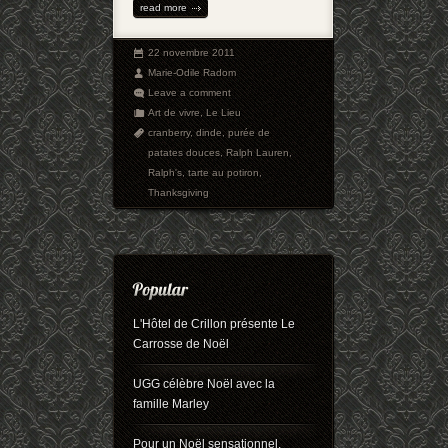
read more
22 novembre 2011
Marie-Odile Radom
Leave a comment
Art de vivre
,
Le Lieu
cranberry
,
dinde
,
purée de
patates douces
,
Ralph Lauren
,
Ralph's
,
tarte au potiron
,
Thanksgiving
L'Hôtel de Crillon présente Le
Carrosse de Noël
UGG célèbre Noël avec la
famille Marley
Pour un Noël sensationnel,