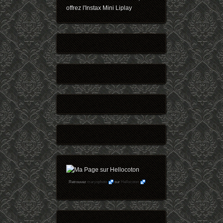
offrez l'Instax Mini Liplay
Retrouvez
maryophoto
sur
Hellocoton