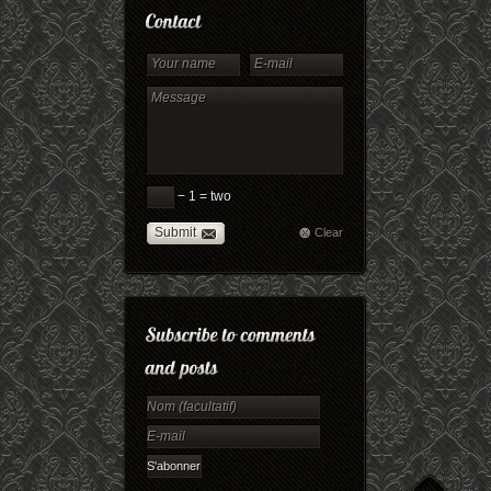
− 1 = two
Submit
Clear