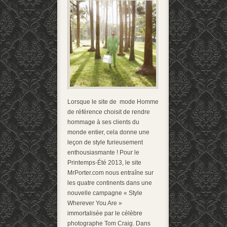
Lorsque le site de mode Homme
de référence choisit de rendre
hommage à ses clients du
monde entier, cela donne une
leçon de style furieusement
enthousiasmante ! Pour le
Printemps-Été 2013, le site
MrPorter.com nous entraîne sur
les quatre continents dans une
nouvelle campagne « Style
Wherever You Are »
immortalisée par le célèbre
photographe Tom Craig. Dans