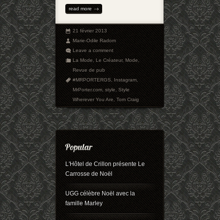
read more
21 février 2013
Marie-Odile Radom
Leave a comment
La Mode
,
Le Créateur
,
Mode
,
Revue de pub
#MRPORTERGS
,
Instagram
,
MrPorter.com
,
style
,
Style
Wherever You Are
,
Tom Craig
L'Hôtel de Crillon présente Le
Carrosse de Noël
UGG célèbre Noël avec la
famille Marley