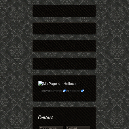
Retrouvez
maryophoto
sur
Hellocoton