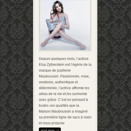
Depuis quelques mois, l’actrice
Elsa Zylberstein est l’égérie de la
marque de joaillerie
Mauboussin. Passionnée, vraie,
moderne, authentique et
déterminée, l’actrice affronte les
aléas de la vie et les surmonte
avec grâce. C’est en pensant à
toutes ces qualités que la
Maison Mauboussin a imaginé
sa première ligne de sacs à main
et nous propose
read more