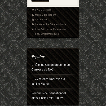
27 février 2013
Marie-Odile Radom
1 Comment
La Mode
,
Le Créateur
,
Mode
Elsa Zyberstein
,
Mauboussin
,
Sac
,
Simplement Elsa
L'Hôtel de Crillon présente Le
Carrosse de Noël
UGG célèbre Noël avec la
famille Marley
Pour un Noël sensationnel,
offrez l'Instax Mini Liplay